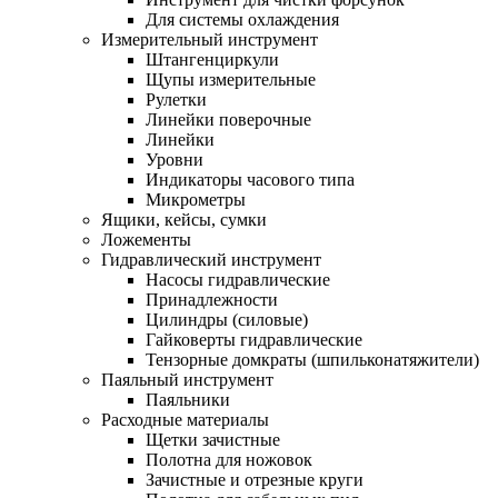
Для системы охлаждения
Измерительный инструмент
Штангенциркули
Щупы измерительные
Рулетки
Линейки поверочные
Линейки
Уровни
Индикаторы часового типа
Микрометры
Ящики, кейсы, сумки
Ложементы
Гидравлический инструмент
Насосы гидравлические
Принадлежности
Цилиндры (силовые)
Гайковерты гидравлические
Тензорные домкраты (шпильконатяжители)
Паяльный инструмент
Паяльники
Расходные материалы
Щетки зачистные
Полотна для ножовок
Зачистные и отрезные круги