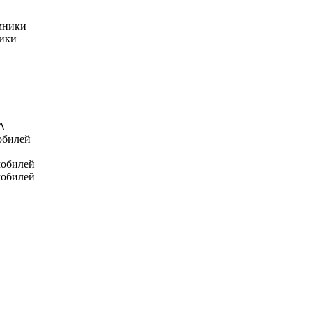
мники
ники
А
обилей
мобилей
мобилей