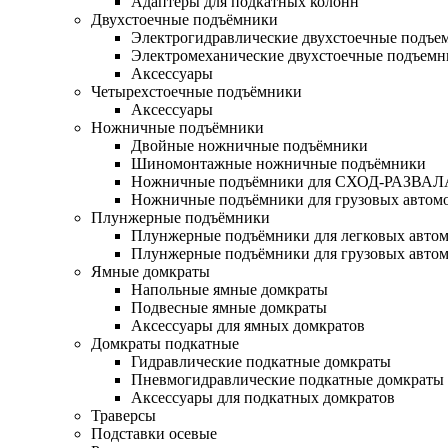
Адаптеры для подкатных колонн
Двухстоечные подъёмники
Электрогидравлические двухстоечные подъе
Электромеханические двухстоечные подъем
Аксессуары
Четырехстоечные подъёмники
Аксессуары
Ножничные подъёмники
Двойные ножничные подъёмники
Шиномонтажные ножничные подъёмники
Ножничные подъёмники для СХОД-РАЗВАЛ
Ножничные подъёмники для грузовых автом
Плунжерные подъёмники
Плунжерные подъёмники для легковых авто
Плунжерные подъёмники для грузовых авто
Ямные домкраты
Напольные ямные домкраты
Подвесные ямные домкраты
Аксессуары для ямных домкратов
Домкраты подкатные
Гидравлические подкатные домкраты
Пневмогидравлические подкатные домкраты
Аксессуары для подкатных домкратов
Траверсы
Подставки осевые