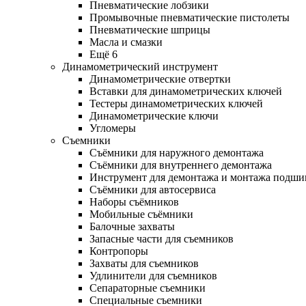
Пневматические лобзики
Промывочные пневматические пистолеты
Пневматические шприцы
Масла и смазки
Ещё 6
Динамометрический инструмент
Динамометрические отвертки
Вставки для динамометрических ключей
Тестеры динамометрических ключей
Динамометрические ключи
Угломеры
Съемники
Съёмники для наружного демонтажа
Съёмники для внутреннего демонтажа
Инструмент для демонтажа и монтажа подш
Съёмники для автосервиса
Наборы съёмников
Мобильные съёмники
Балочные захваты
Запасные части для съемников
Контропоры
Захваты для съемников
Удлинители для съемников
Сепараторные съемники
Специальные съемники