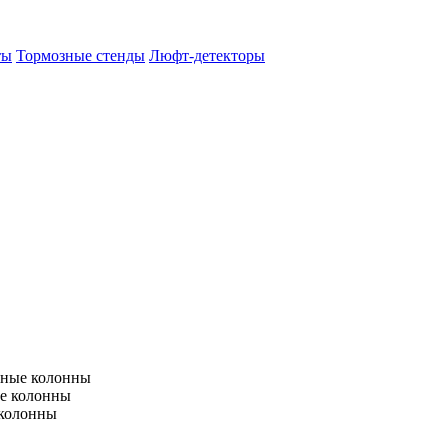
ты
Тормозные стенды
Люфт-детекторы
тные колонны
е колонны
 колонны