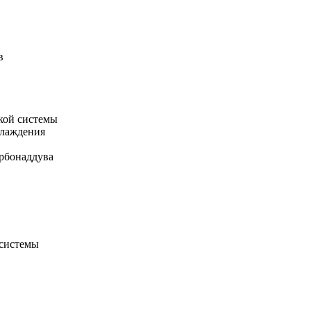
в
кой системы
хлаждения
рбонаддува
 системы