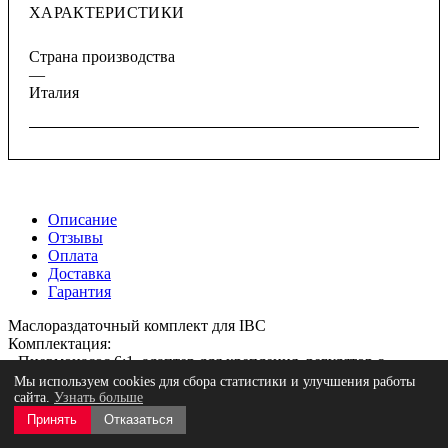
ХАРАКТЕРИСТИКИ
Страна производства
—
Италия
Описание
Отзывы
Оплата
Доставка
Гарантия
Маслораздаточный комплект для IBC
Комплектация:
• Пневмонасос 6:1, адаптер для крепления, регулятор с
манометром
Мы используем cookies для сбора статистики и улучшения работы
• Электронный счетчик, пистолет с жестким изливом,
сайта.
Узнать больше
противокапельной насадкой и поворотным соединением 1/2"
Принять
Отказаться
• Шланг 3 м (1/2"), всасывающий шланг 1" с адаптером для