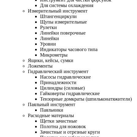
Для системы охлаждения
Измерительный инструмент
Штангенциркули
Щупы измерительные
Рулетки
Линейки поверочные
Линейки
Уровни
Индикаторы часового типа
Микрометры
Ящики, кейсы, сумки
Ложементы
Гидравлический инструмент
Насосы гидравлические
Принадлежности
Цилиндры (силовые)
Гайковерты гидравлические
Тензорные домкраты (шпильконатяжители)
Паяльный инструмент
Паяльники
Расходные материалы
Щетки зачистные
Полотна для ножовок
Зачистные и отрезные круги