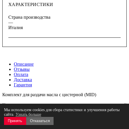
ХАРАКТЕРИСТИКИ
Страна производства
—
Италия
Описание
Отзывы
Оплата
Доставка
Гарантия
Комплект для раздачи масла с цистерной (MID)
Комплект для раздачи масла с электронасосом, установленный
на стальную цистерну с двойной стенкой (арт. 8217/1000).
Мы используем cookies для сбора статистики и улучшения работы
сайта.
Узнать больше
Оснащен расходомером с сертификацией MID MI-005 и
системой вывода воздуха с сертификацией OIML R 117-1.
Принять
Отказаться
Отзывы