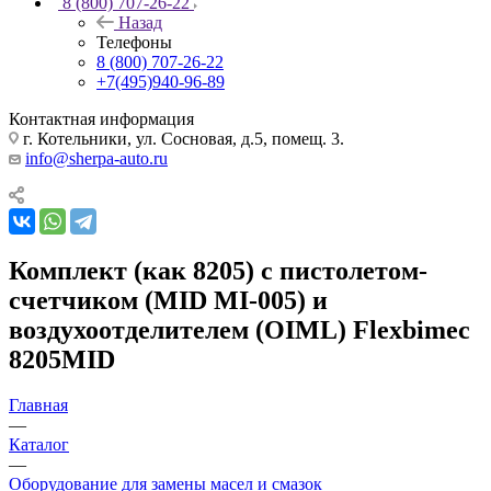
8 (800) 707-26-22
Назад
Телефоны
8 (800) 707-26-22
+7(495)940-96-89
Контактная информация
г. Котельники, ул. Сосновая, д.5, помещ. 3.
info@sherpa-auto.ru
Комплект (как 8205) с пистолетом-
счетчиком (MID MI-005) и
воздухоотделителем (OIML) Flexbimec
8205MID
Главная
—
Каталог
—
Оборудование для замены масел и смазок