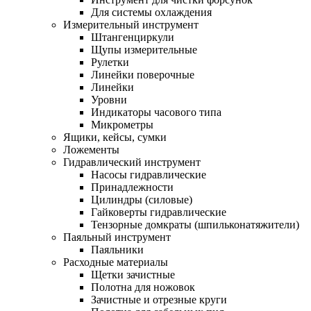
Для системы охлаждения
Измерительный инструмент
Штангенциркули
Щупы измерительные
Рулетки
Линейки поверочные
Линейки
Уровни
Индикаторы часового типа
Микрометры
Ящики, кейсы, сумки
Ложементы
Гидравлический инструмент
Насосы гидравлические
Принадлежности
Цилиндры (силовые)
Гайковерты гидравлические
Тензорные домкраты (шпильконатяжители)
Паяльный инструмент
Паяльники
Расходные материалы
Щетки зачистные
Полотна для ножовок
Зачистные и отрезные круги