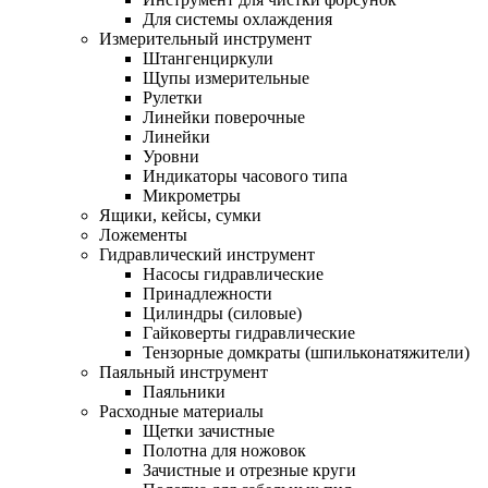
Для системы охлаждения
Измерительный инструмент
Штангенциркули
Щупы измерительные
Рулетки
Линейки поверочные
Линейки
Уровни
Индикаторы часового типа
Микрометры
Ящики, кейсы, сумки
Ложементы
Гидравлический инструмент
Насосы гидравлические
Принадлежности
Цилиндры (силовые)
Гайковерты гидравлические
Тензорные домкраты (шпильконатяжители)
Паяльный инструмент
Паяльники
Расходные материалы
Щетки зачистные
Полотна для ножовок
Зачистные и отрезные круги