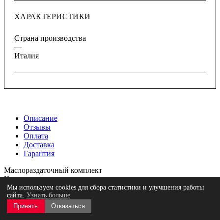
ХАРАКТЕРИСТИКИ
Страна производства
—
Италия
Описание
Отзывы
Оплата
Доставка
Гарантия
Маслораздаточный комплект
Комплектация:
• Пневмонасос 3:1, открытая катушка со шлангом 20 м (1/2")
Мы используем cookies для сбора статистики и улучшения работы
сайта.
Узнать больше
• Соединительный шланг 2 м (1/2"), цифровой счетчик-
пистолет
Принять
Отказаться
• Редуктор давления с манометром, влагоотделитель.