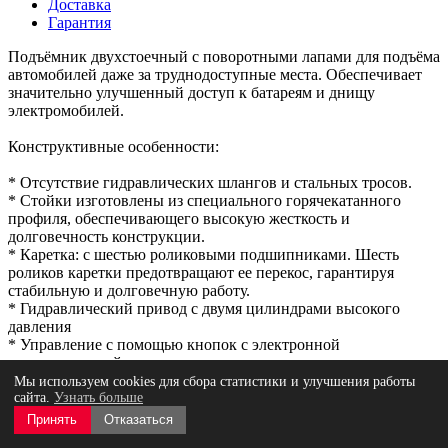
Доставка
Гарантия
Подъёмник двухстоечный с поворотными лапами для подъёма
автомобилей даже за труднодоступные места. Обеспечивает
значительно улучшенный доступ к батареям и днищу
электромобилей.
Конструктивные особенности:
* Отсутствие гидравлических шлангов и стальных тросов.
* Стойки изготовлены из специального горячекатанного
профиля, обеспечивающего высокую жесткость и
долговечность конструкции.
* Каретка: с шестью роликовыми подшипниками. Шесть
роликов каретки предотвращают ее перекос, гарантируя
стабильную и долговечную работу.
* Гидравлический привод с двумя цилиндрами высокого
давления
* Управление с помощью кнопок с электронной
синхронизацией.
* Блокируемый главный выключатель непосредственно на
Мы используем cookies для сбора статистики и улучшения работы
сайта.
Узнать больше
колонке управления (соответствует стандартам CE).
* Автоматическая блокировка поворотных лап, срабатывает
Принять
Отказаться
автоматически с высоты 300 мм.