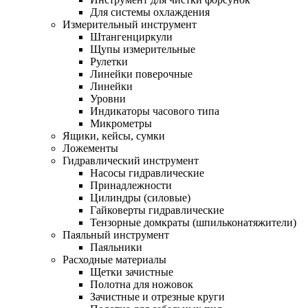
Для системы охлаждения
Измерительный инструмент
Штангенциркули
Щупы измерительные
Рулетки
Линейки поверочные
Линейки
Уровни
Индикаторы часового типа
Микрометры
Ящики, кейсы, сумки
Ложементы
Гидравлический инструмент
Насосы гидравлические
Принадлежности
Цилиндры (силовые)
Гайковерты гидравлические
Тензорные домкраты (шпильконатяжители)
Паяльный инструмент
Паяльники
Расходные материалы
Щетки зачистные
Полотна для ножовок
Зачистные и отрезные круги