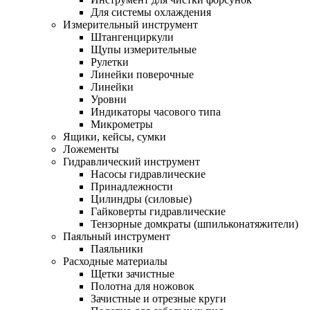
Для системы охлаждения
Измерительный инструмент
Штангенциркули
Щупы измерительные
Рулетки
Линейки поверочные
Линейки
Уровни
Индикаторы часового типа
Микрометры
Ящики, кейсы, сумки
Ложементы
Гидравлический инструмент
Насосы гидравлические
Принадлежности
Цилиндры (силовые)
Гайковерты гидравлические
Тензорные домкраты (шпильконатяжители)
Паяльный инструмент
Паяльники
Расходные материалы
Щетки зачистные
Полотна для ножовок
Зачистные и отрезные круги