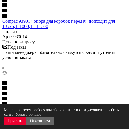
Compac 939014 опора для коробок передач, подходит для
TJ525;TJ1000;TJ-T1300
Под заказ
Арт.: 939014
Цена по запросу
Под заказ
Наши менеджеры обязательно свяжутся с вами и уточнят
условия заказа
Адаптер для TJ1000;TJ-T1300
Мы используем cookies для сбора статистики и улучшения работы
Под заказ
сайта.
Узнать больше
Арт.: 53013
Принять
Отказаться
Цена по запросу