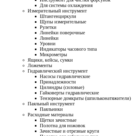
Для системы охлаждения
Измерительный инструмент
Штангенциркули
Щупы измерительные
Рулетки
Линейки поверочные
Линейки
Уровни
Индикаторы часового типа
Микрометры
Ящики, кейсы, сумки
Ложементы
Гидравлический инструмент
Насосы гидравлические
Принадлежности
Цилиндры (силовые)
Гайковерты гидравлические
Тензорные домкраты (шпильконатяжители)
Паяльный инструмент
Паяльники
Расходные материалы
Щетки зачистные
Полотна для ножовок
Зачистные и отрезные круги