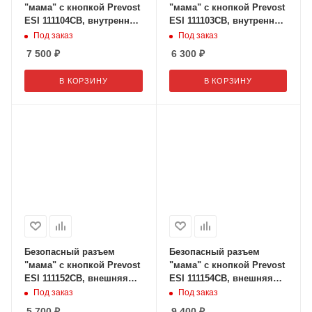
"мама" с кнопкой Prevost
"мама" с кнопкой Prevost
ESI 111104CB, внутренняя
ESI 111103CB, внутренняя
резьба 3/4" дюйма
резьба 1/2" дюйма
Под заказ
Под заказ
7 500
₽
6 300
₽
В КОРЗИНУ
В КОРЗИНУ
Безопасный разъем
Безопасный разъем
"мама" с кнопкой Prevost
"мама" с кнопкой Prevost
ESI 111152CB, внешняя
ESI 111154CB, внешняя
резьба 3/8" дюйма
резьба 3/4" дюйма
Под заказ
Под заказ
5 700
₽
9 400
₽