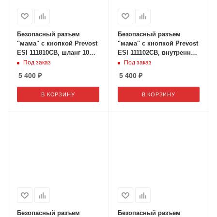
Безопасный разъем
Безопасный разъем
"мама" с кнопкой Prevost
"мама" с кнопкой Prevost
ESI 111810CB, шланг 10
ESI 111102CB, внутренняя
мм
резьба 3/8" дюйма
Под заказ
Под заказ
5 400
₽
5 400
₽
В КОРЗИНУ
В КОРЗИНУ
Безопасный разъем
Безопасный разъем