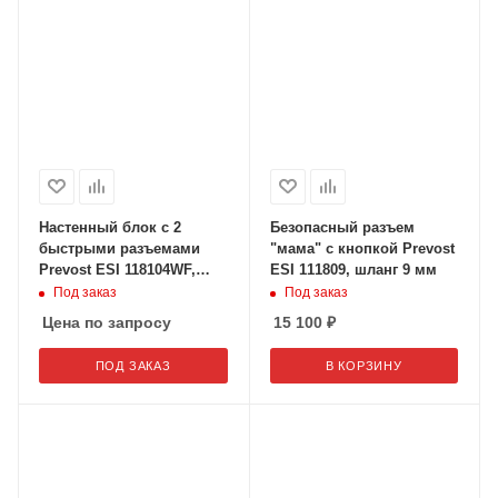
Настенный блок с 2
Безопасный разъем
быстрыми разъемами
"мама" с кнопкой Prevost
Prevost ESI 118104WF,
ESI 111809, шланг 9 мм
внутренняя резьба 3/4"
Под заказ
Под заказ
дюйма
Цена по запросу
15 100
₽
ПОД ЗАКАЗ
В КОРЗИНУ