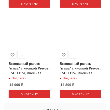
В КОРЗИНУ
В КОРЗИНУ
Безопасный разъем
Безопасный разъем
"мама" с кнопкой Prevost
"мама" с кнопкой Prevost
ESI 111154, внешняя
ESI 111152, внешняя
резьба 3/4" дюйма
резьба 3/8" дюйма
Под заказ
Под заказ
14 000
₽
14 800
₽
В КОРЗИНУ
В КОРЗИНУ