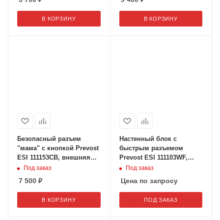
В КОРЗИНУ
В КОРЗИНУ
Безопасный разъем
Настенный блок с
"мама" с кнопкой Prevost
быстрым разъемом
ESI 111153CB, внешняя
Prevost ESI 111103WF,
резьба 1/2" дюйма
внутренняя резьба 1/2"
Под заказ
Под заказ
7 500
₽
Цена по запросу
В КОРЗИНУ
ПОД ЗАКАЗ