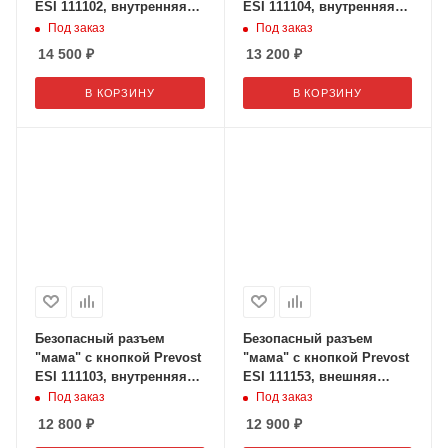
ESI 111102, внутренняя
ESI 111104, внутренняя
резьба 3/8" дюйма
резьба 3/4" дюйма
Под заказ
Под заказ
14 500
₽
13 200
₽
В КОРЗИНУ
В КОРЗИНУ
Безопасный разъем
Безопасный разъем
"мама" с кнопкой Prevost
"мама" с кнопкой Prevost
ESI 111103, внутренняя
ESI 111153, внешняя
резьба 1/2" дюйма
резьба 1/2" дюйма
Под заказ
Под заказ
12 800
₽
12 900
₽