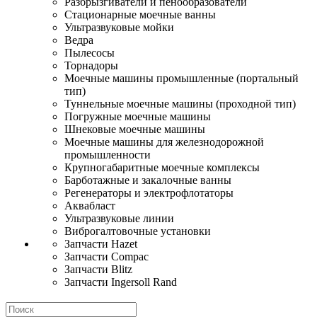
Разбрызгиватели и пенообразователи
Стационарные моечные ванны
Ультразвуковые мойки
Ведра
Пылесосы
Торнадоры
Моечные машины промышленные (портальный
тип)
Туннельные моечные машины (проходной тип)
Погружные моечные машины
Шнековые моечные машины
Моечные машины для железнодорожной
промышленности
Крупногабаритные моечные комплексы
Барботажные и закалочные ванны
Регенераторы и электрофлотаторы
Аквабласт
Ультразвуковые линии
Виброгалтовочные установки
Запчасти Hazet
Запчасти Compac
Запчасти Blitz
Запчасти Ingersoll Rand