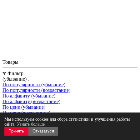
Товары
Фильтр
(убывание)
По популярности (убывание)
По популярности (возрастание)
По алфавиту (убывание)
По алфавиту (возрастание)
По цене (убывание)
По цене (возрастание)
Мы используем cookies для сбора статистики и улучшения работы
сайта.
Узнать больше
Принять
Отказаться