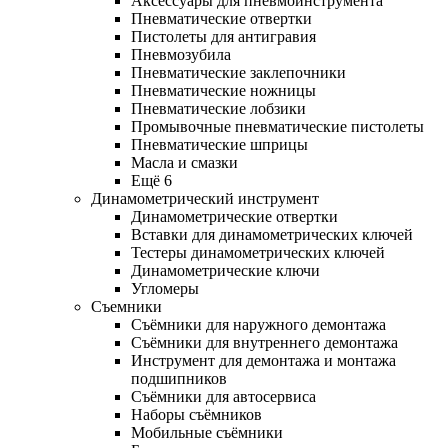
Аксессуары для пневмоинструмента
Пневматические отвертки
Пистолеты для антигравия
Пневмозубила
Пневматические заклепочники
Пневматические ножницы
Пневматические лобзики
Промывочные пневматические пистолеты
Пневматические шприцы
Масла и смазки
Ещё 6
Динамометрический инструмент
Динамометрические отвертки
Вставки для динамометрических ключей
Тестеры динамометрических ключей
Динамометрические ключи
Угломеры
Съемники
Съёмники для наружного демонтажа
Съёмники для внутреннего демонтажа
Инструмент для демонтажа и монтажа
подшипников
Съёмники для автосервиса
Наборы съёмников
Мобильные съёмники