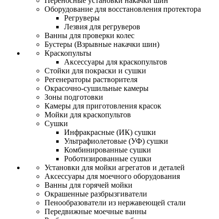
Переносные установки накачки шин
Оборудование для восстановления протектора
Регруверы
Лезвия для регруверов
Ванны для проверки колес
Бустеры (Взрывные накачки шин)
Краскопульты
Аксессуары для краскопультов
Стойки для покраски и сушки
Регенераторы растворителя
Окрасочно-сушильные камеры
Зоны подготовки
Камеры для приготовления красок
Мойки для краскопультов
Сушки
Инфракрасные (ИК) сушки
Ультрафиолетовые (УФ) сушки
Комбинированные сушки
Роботизированные сушки
Установки для мойки агрегатов и деталей
Аксессуары для моечного оборудования
Ванны для горячей мойки
Окрашенные разбрызгиватели
Пенообразователи из нержавеющей стали
Передвижные моечные ванны