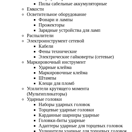
Пилы сабельные аккумуляторные
Емкости
Осветительное оборудование
Фонари и лампы
Прожекторы
Зарядные устройства для ламп
Распылители
Электроинструмент сетевой
Кабели
Фены технические
Электрические гайковерты (сетевые)
Маркировочный инструмент
Ударные клейма
Маркировочные клейма
Штампы
Клещи для пломб
Усилители крутящего момента
(Мультипликаторы)
Ударные головки
Наборы ударных головок
Торцевые ударные головки
Карданные шарниры ударные
Головки-биты ударные
Адаптеры ударные для торцевых головок
Удлинители ударные для торцевых головок