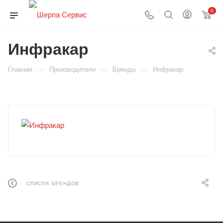
0
Инфракар
—
—
—
Главная
Производители
Бренды
Инфракар
СПИСОК БРЕНДОВ