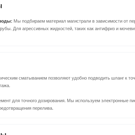
ы
воды:
Мы подбираем материал магистрали в зависимости от пе
бы. Для агрессивных жидкостей, таких как антифриз и мочеви
ческим сматыванием позволяют удобно подводить шланг к точк
тажа.
мент для точного дозирования. Мы используем электронные пи
предотвращения перелива.
лы