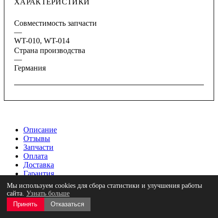
ХАРАКТЕРИСТИКИ
Совместимость запчасти
—
WT-010, WT-014
Страна производства
—
Германия
Описание
Отзывы
Запчасти
Оплата
Доставка
Гарантия
Мы используем cookies для сбора статистики и улучшения работы
Съемник шаровых опор рычажного типа 40 мм, диапазон
сайта.
Узнать больше
рычага 85 мм, максимальный момент силы 125 Нм,
Принять
Отказаться
максимально допустимая нагрузка 15 тонн, для шарниров
диаметра 50 мм, вес 3,26 кг, производитель Kukko (Германия)