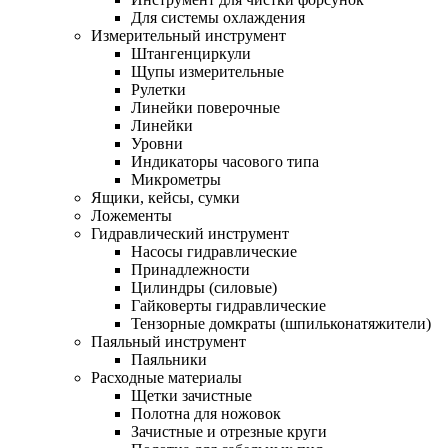
Для системы охлаждения
Измерительный инструмент
Штангенциркули
Щупы измерительные
Рулетки
Линейки поверочные
Линейки
Уровни
Индикаторы часового типа
Микрометры
Ящики, кейсы, сумки
Ложементы
Гидравлический инструмент
Насосы гидравлические
Принадлежности
Цилиндры (силовые)
Гайковерты гидравлические
Тензорные домкраты (шпильконатяжители)
Паяльный инструмент
Паяльники
Расходные материалы
Щетки зачистные
Полотна для ножовок
Зачистные и отрезные круги