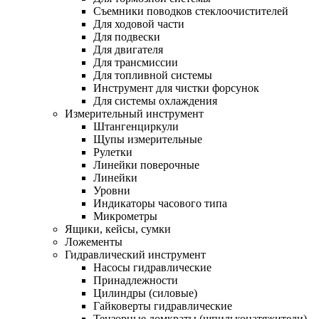
Съемники поводков стеклоочистителей
Для ходовой части
Для подвески
Для двигателя
Для трансмиссии
Для топливной системы
Инструмент для чистки форсунок
Для системы охлаждения
Измерительный инструмент
Штангенциркули
Щупы измерительные
Рулетки
Линейки поверочные
Линейки
Уровни
Индикаторы часового типа
Микрометры
Ящики, кейсы, сумки
Ложементы
Гидравлический инструмент
Насосы гидравлические
Принадлежности
Цилиндры (силовые)
Гайковерты гидравлические
Тензорные домкраты (шпильконатяжители)