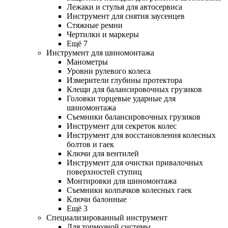
Лежаки и стулья для автосервиса
Инструмент для снятия заусенцев
Стяжные ремни
Чертилки и маркеры
Ещё 7
Инструмент для шиномонтажа
Манометры
Уровни рулевого колеса
Измерители глубины протектора
Клещи для балансировочных грузиков
Головки торцевые ударные для
шиномонтажа
Съемники балансировочных грузиков
Инструмент для секреток колес
Инструмент для восстановления колесных
болтов и гаек
Ключи для вентилей
Инструмент для очистки привалочных
поверхностей ступиц
Монтировки для шиномонтажа
Съемники колпачков колесных гаек
Ключи балонные
Ещё 3
Специализированный инструмент
Для тормозной системы