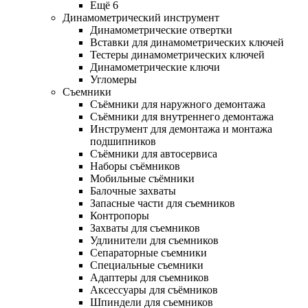
Ещё 6
Динамометрический инструмент
Динамометрические отвертки
Вставки для динамометрических ключей
Тестеры динамометрических ключей
Динамометрические ключи
Угломеры
Съемники
Съёмники для наружного демонтажа
Съёмники для внутреннего демонтажа
Инструмент для демонтажа и монтажа
подшипников
Съёмники для автосервиса
Наборы съёмников
Мобильные съёмники
Балочные захваты
Запасные части для съемников
Контропоры
Захваты для съемников
Удлинители для съемников
Сепараторные съемники
Специальные съемники
Адаптеры для съемников
Аксессуары для съёмников
Шпиндели для съемников