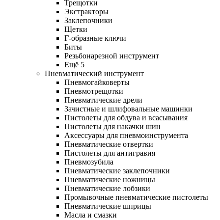
Трещотки
Экстракторы
Заклепочники
Щетки
Г-образные ключи
Биты
Резьбонарезной инструмент
Ещё 5
Пневматический инструмент
Пневмогайковерты
Пневмотрещотки
Пневматические дрели
Зачистные и шлифовальные машинки
Пистолеты для обдува и всасывания
Пистолеты для накачки шин
Аксессуары для пневмоинструмента
Пневматические отвертки
Пистолеты для антигравия
Пневмозубила
Пневматические заклепочники
Пневматические ножницы
Пневматические лобзики
Промывочные пневматические пистолеты
Пневматические шприцы
Масла и смазки