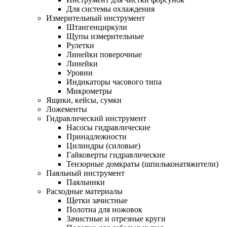
Для системы охлаждения
Измерительный инструмент
Штангенциркули
Щупы измерительные
Рулетки
Линейки поверочные
Линейки
Уровни
Индикаторы часового типа
Микрометры
Ящики, кейсы, сумки
Ложементы
Гидравлический инструмент
Насосы гидравлические
Принадлежности
Цилиндры (силовые)
Гайковерты гидравлические
Тензорные домкраты (шпильконатяжители)
Паяльный инструмент
Паяльники
Расходные материалы
Щетки зачистные
Полотна для ножовок
Зачистные и отрезные круги