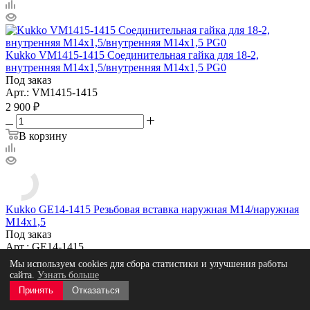
Kukko VM1415-1415 Соединительная гайка для 18-2,
внутренняя M14x1,5/внутренняя M14x1,5 PG0
Под заказ
Арт.: VM1415-1415
2 900
₽
В корзину
Kukko GE14-1415 Резьбовая вставка наружная M14/наружная
M14x1,5
Под заказ
Арт.: GE14-1415
7 200
₽
Мы используем cookies для сбора статистики и улучшения работы
сайта.
Узнать больше
В корзину
Принять
Отказаться