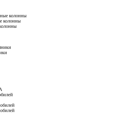
тные колонны
е колонны
 колонны
мники
ники
А
обилей
мобилей
мобилей