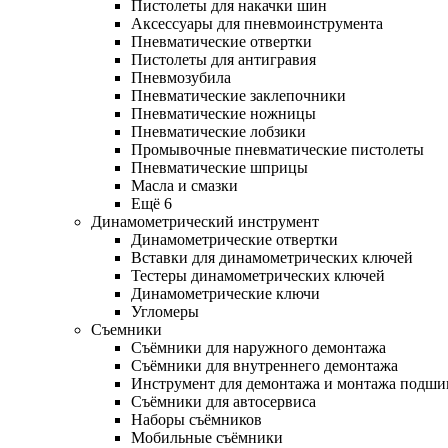
Пистолеты для накачки шин
Аксессуары для пневмоинструмента
Пневматические отвертки
Пистолеты для антигравия
Пневмозубила
Пневматические заклепочники
Пневматические ножницы
Пневматические лобзики
Промывочные пневматические пистолеты
Пневматические шприцы
Масла и смазки
Ещё 6
Динамометрический инструмент
Динамометрические отвертки
Вставки для динамометрических ключей
Тестеры динамометрических ключей
Динамометрические ключи
Угломеры
Съемники
Съёмники для наружного демонтажа
Съёмники для внутреннего демонтажа
Инструмент для демонтажа и монтажа подш
Съёмники для автосервиса
Наборы съёмников
Мобильные съёмники