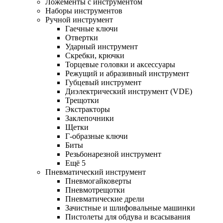
Ложементы с инструментом
Наборы инструментов
Ручной инструмент
Гаечные ключи
Отвертки
Ударный инструмент
Скребки, крючки
Торцевые головки и аксессуары
Режущий и абразивный инструмент
Губцевый инструмент
Диэлектрический инструмент (VDE)
Трещотки
Экстракторы
Заклепочники
Щетки
Г-образные ключи
Биты
Резьбонарезной инструмент
Ещё 5
Пневматический инструмент
Пневмогайковерты
Пневмотрещотки
Пневматические дрели
Зачистные и шлифовальные машинки
Пистолеты для обдува и всасывания