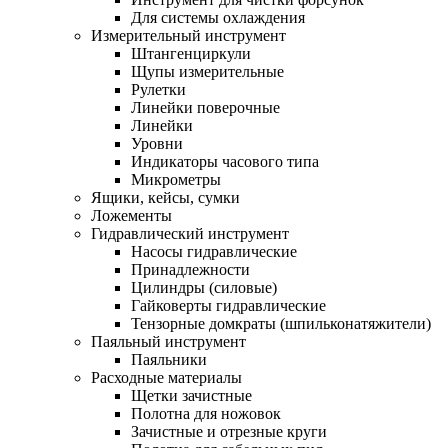
Для системы охлаждения
Измерительный инструмент
Штангенциркули
Щупы измерительные
Рулетки
Линейки поверочные
Линейки
Уровни
Индикаторы часового типа
Микрометры
Ящики, кейсы, сумки
Ложементы
Гидравлический инструмент
Насосы гидравлические
Принадлежности
Цилиндры (силовые)
Гайковерты гидравлические
Тензорные домкраты (шпильконатяжители)
Паяльный инструмент
Паяльники
Расходные материалы
Щетки зачистные
Полотна для ножовок
Зачистные и отрезные круги