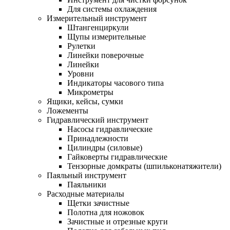
Для системы охлаждения
Измерительный инструмент
Штангенциркули
Щупы измерительные
Рулетки
Линейки поверочные
Линейки
Уровни
Индикаторы часового типа
Микрометры
Ящики, кейсы, сумки
Ложементы
Гидравлический инструмент
Насосы гидравлические
Принадлежности
Цилиндры (силовые)
Гайковерты гидравлические
Тензорные домкраты (шпильконатяжители)
Паяльный инструмент
Паяльники
Расходные материалы
Щетки зачистные
Полотна для ножовок
Зачистные и отрезные круги