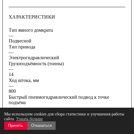
ХАРАКТЕРИСТИКИ
Тип ямного домкрата
—
Подвесной
Тип привода
—
Электрогидравлический
Грузоподъёмность (тонны)
—
14
Ход штока, мм
—
800
Быстрый пневмогидравлический подвод к точке
подъёма
—
Да
Мы используем cookies для сбора статистики и улучшения работы
сайта.
Узнать больше
Пневмогидравлический подъём под нагрузкой
—
Принять
Отказаться
Да