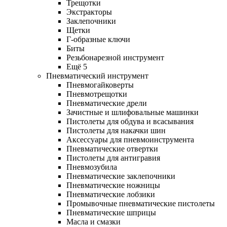
Трещотки
Экстракторы
Заклепочники
Щетки
Г-образные ключи
Биты
Резьбонарезной инструмент
Ещё 5
Пневматический инструмент
Пневмогайковерты
Пневмотрещотки
Пневматические дрели
Зачистные и шлифовальные машинки
Пистолеты для обдува и всасывания
Пистолеты для накачки шин
Аксессуары для пневмоинструмента
Пневматические отвертки
Пистолеты для антигравия
Пневмозубила
Пневматические заклепочники
Пневматические ножницы
Пневматические лобзики
Промывочные пневматические пистолеты
Пневматические шприцы
Масла и смазки