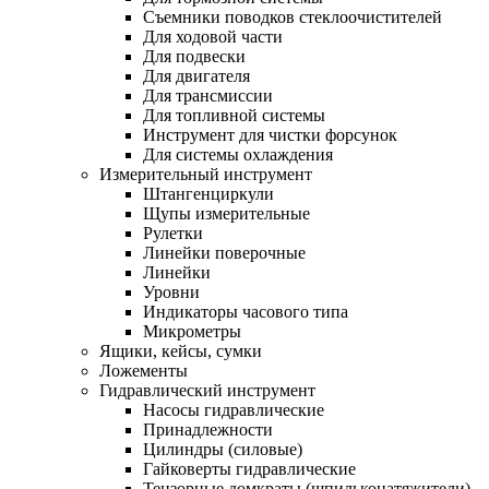
Съемники поводков стеклоочистителей
Для ходовой части
Для подвески
Для двигателя
Для трансмиссии
Для топливной системы
Инструмент для чистки форсунок
Для системы охлаждения
Измерительный инструмент
Штангенциркули
Щупы измерительные
Рулетки
Линейки поверочные
Линейки
Уровни
Индикаторы часового типа
Микрометры
Ящики, кейсы, сумки
Ложементы
Гидравлический инструмент
Насосы гидравлические
Принадлежности
Цилиндры (силовые)
Гайковерты гидравлические
Тензорные домкраты (шпильконатяжители)