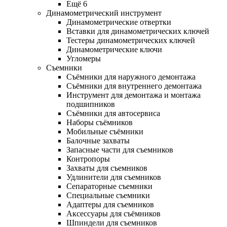
Ещё 6
Динамометрический инструмент
Динамометрические отвертки
Вставки для динамометрических ключей
Тестеры динамометрических ключей
Динамометрические ключи
Угломеры
Съемники
Съёмники для наружного демонтажа
Съёмники для внутреннего демонтажа
Инструмент для демонтажа и монтажа
подшипников
Съёмники для автосервиса
Наборы съёмников
Мобильные съёмники
Балочные захваты
Запасные части для съемников
Контропоры
Захваты для съемников
Удлинители для съемников
Сепараторные съемники
Специальные съемники
Адаптеры для съемников
Аксессуары для съёмников
Шпиндели для съемников