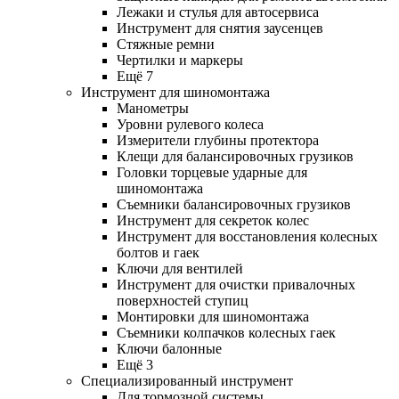
Лежаки и стулья для автосервиса
Инструмент для снятия заусенцев
Стяжные ремни
Чертилки и маркеры
Ещё 7
Инструмент для шиномонтажа
Манометры
Уровни рулевого колеса
Измерители глубины протектора
Клещи для балансировочных грузиков
Головки торцевые ударные для
шиномонтажа
Съемники балансировочных грузиков
Инструмент для секреток колес
Инструмент для восстановления колесных
болтов и гаек
Ключи для вентилей
Инструмент для очистки привалочных
поверхностей ступиц
Монтировки для шиномонтажа
Съемники колпачков колесных гаек
Ключи балонные
Ещё 3
Специализированный инструмент
Для тормозной системы