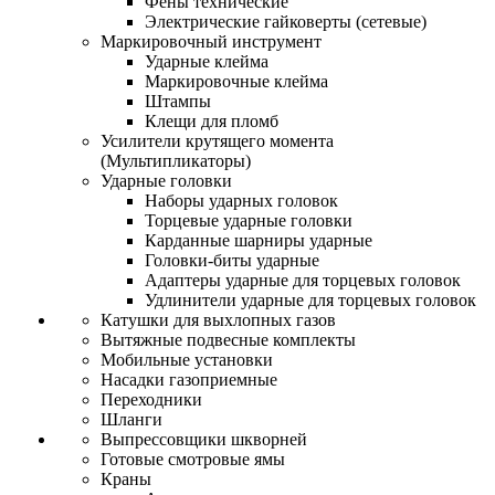
Фены технические
Электрические гайковерты (сетевые)
Маркировочный инструмент
Ударные клейма
Маркировочные клейма
Штампы
Клещи для пломб
Усилители крутящего момента
(Мультипликаторы)
Ударные головки
Наборы ударных головок
Торцевые ударные головки
Карданные шарниры ударные
Головки-биты ударные
Адаптеры ударные для торцевых головок
Удлинители ударные для торцевых головок
Катушки для выхлопных газов
Вытяжные подвесные комплекты
Мобильные установки
Насадки газоприемные
Переходники
Шланги
Выпрессовщики шкворней
Готовые смотровые ямы
Краны