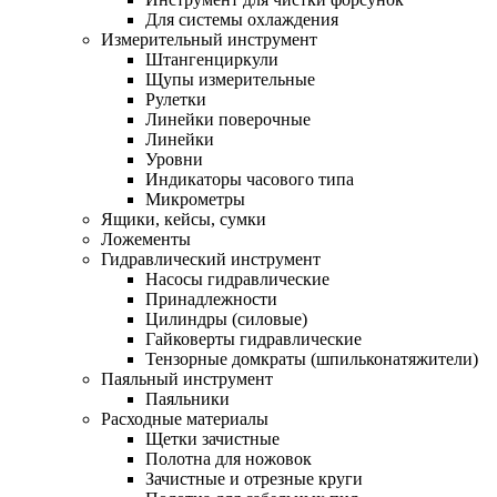
Для системы охлаждения
Измерительный инструмент
Штангенциркули
Щупы измерительные
Рулетки
Линейки поверочные
Линейки
Уровни
Индикаторы часового типа
Микрометры
Ящики, кейсы, сумки
Ложементы
Гидравлический инструмент
Насосы гидравлические
Принадлежности
Цилиндры (силовые)
Гайковерты гидравлические
Тензорные домкраты (шпильконатяжители)
Паяльный инструмент
Паяльники
Расходные материалы
Щетки зачистные
Полотна для ножовок
Зачистные и отрезные круги