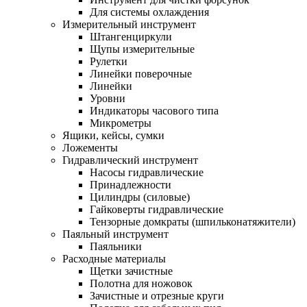
Для системы охлаждения
Измерительный инструмент
Штангенциркули
Щупы измерительные
Рулетки
Линейки поверочные
Линейки
Уровни
Индикаторы часового типа
Микрометры
Ящики, кейсы, сумки
Ложементы
Гидравлический инструмент
Насосы гидравлические
Принадлежности
Цилиндры (силовые)
Гайковерты гидравлические
Тензорные домкраты (шпильконатяжители)
Паяльный инструмент
Паяльники
Расходные материалы
Щетки зачистные
Полотна для ножовок
Зачистные и отрезные круги