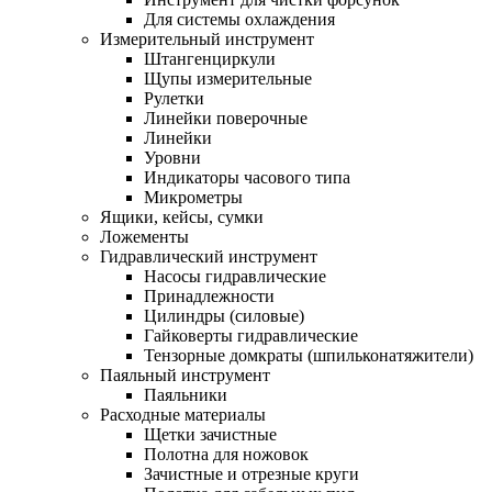
Для системы охлаждения
Измерительный инструмент
Штангенциркули
Щупы измерительные
Рулетки
Линейки поверочные
Линейки
Уровни
Индикаторы часового типа
Микрометры
Ящики, кейсы, сумки
Ложементы
Гидравлический инструмент
Насосы гидравлические
Принадлежности
Цилиндры (силовые)
Гайковерты гидравлические
Тензорные домкраты (шпильконатяжители)
Паяльный инструмент
Паяльники
Расходные материалы
Щетки зачистные
Полотна для ножовок
Зачистные и отрезные круги