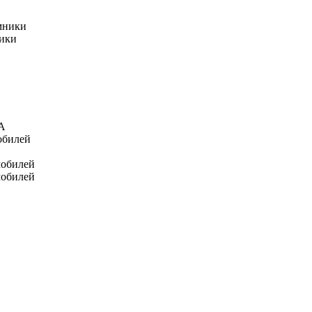
мники
ники
А
обилей
мобилей
мобилей