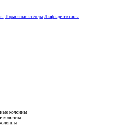
ты
Тормозные стенды
Люфт-детекторы
тные колонны
е колонны
 колонны