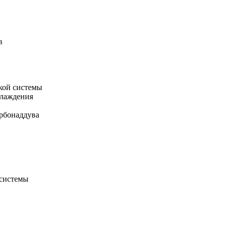
в
кой системы
хлаждения
рбонаддува
 системы