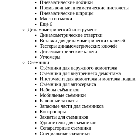
Пневматические лобзики
Промывочные пневматические пистолеты
Пневматические шприцы
Масла и смазки
Ещё 6
Динамометрический инструмент
Динамометрические отвертки
Вставки для динамометрических ключей
Тестеры динамометрических ключей
Динамометрические ключи
Угломеры
Съемники
Съёмники для наружного демонтажа
Съёмники для внутреннего демонтажа
Инструмент для демонтажа и монтажа подш
Съёмники для автосервиса
Наборы съёмников
Мобильные съёмники
Балочные захваты
Запасные части для съемников
Контропоры
Захваты для съемников
Удлинители для съемников
Сепараторные съемники
Специальные съемники