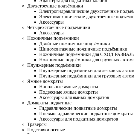
Адаптеры для подкатных колонн
Двухстоечные подъёмники
Электрогидравлические двухстоечные подъе
Электромеханические двухстоечные подъем
Аксессуары
Четырехстоечные подъёмники
Аксессуары
Ножничные подъёмники
Двойные ножничные подъёмники
Шиномонтажные ножничные подъёмники
Ножничные подъёмники для СХОД-РАЗВАЛ
Ножничные подъёмники для грузовых автом
Плунжерные подъёмники
Плунжерные подъёмники для легковых авто
Плунжерные подъёмники для грузовых авто
Ямные домкраты
Напольные ямные домкраты
Подвесные ямные домкраты
Аксессуары для ямных домкратов
Домкраты подкатные
Гидравлические подкатные домкраты
Пневмогидравлические подкатные домкраты
Аксессуары для подкатных домкратов
Траверсы
Подставки осевые