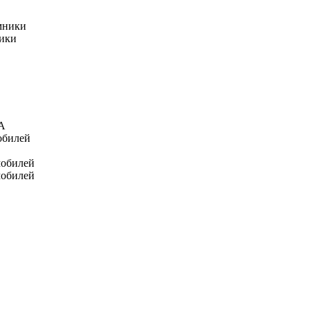
мники
ники
А
обилей
мобилей
мобилей