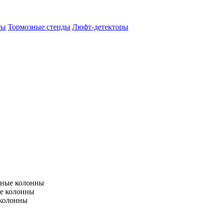
ты
Тормозные стенды
Люфт-детекторы
тные колонны
е колонны
 колонны