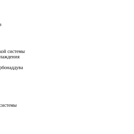
в
кой системы
хлаждения
рбонаддува
 системы