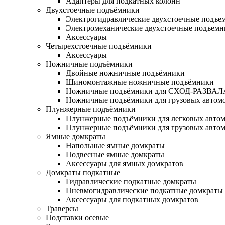
Адаптеры для подкатных колонн
Двухстоечные подъёмники
Электрогидравлические двухстоечные подъе
Электромеханические двухстоечные подъем
Аксессуары
Четырехстоечные подъёмники
Аксессуары
Ножничные подъёмники
Двойные ножничные подъёмники
Шиномонтажные ножничные подъёмники
Ножничные подъёмники для СХОД-РАЗВАЛ
Ножничные подъёмники для грузовых автом
Плунжерные подъёмники
Плунжерные подъёмники для легковых авто
Плунжерные подъёмники для грузовых авто
Ямные домкраты
Напольные ямные домкраты
Подвесные ямные домкраты
Аксессуары для ямных домкратов
Домкраты подкатные
Гидравлические подкатные домкраты
Пневмогидравлические подкатные домкраты
Аксессуары для подкатных домкратов
Траверсы
Подставки осевые