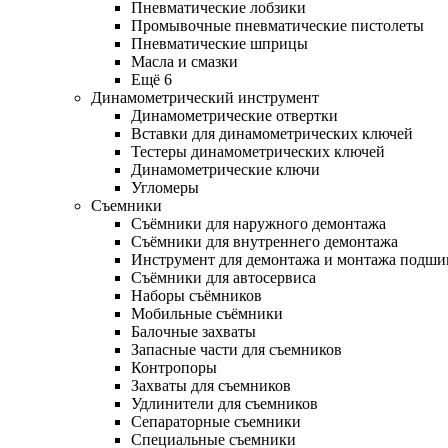
Пневматические лобзики
Промывочные пневматические пистолеты
Пневматические шприцы
Масла и смазки
Ещё 6
Динамометрический инструмент
Динамометрические отвертки
Вставки для динамометрических ключей
Тестеры динамометрических ключей
Динамометрические ключи
Угломеры
Съемники
Съёмники для наружного демонтажа
Съёмники для внутреннего демонтажа
Инструмент для демонтажа и монтажа подш
Съёмники для автосервиса
Наборы съёмников
Мобильные съёмники
Балочные захваты
Запасные части для съемников
Контропоры
Захваты для съемников
Удлинители для съемников
Сепараторные съемники
Специальные съемники