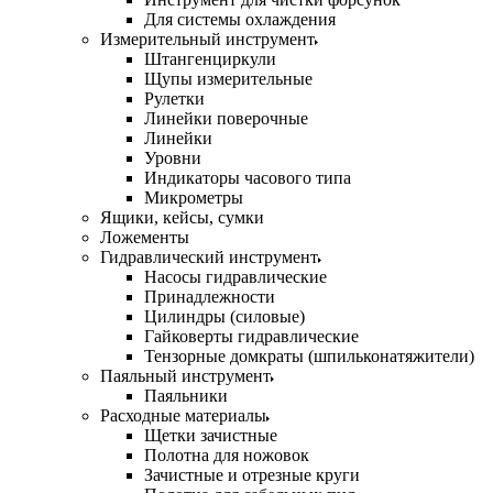
Для системы охлаждения
Измерительный инструмент
Штангенциркули
Щупы измерительные
Рулетки
Линейки поверочные
Линейки
Уровни
Индикаторы часового типа
Микрометры
Ящики, кейсы, сумки
Ложементы
Гидравлический инструмент
Насосы гидравлические
Принадлежности
Цилиндры (силовые)
Гайковерты гидравлические
Тензорные домкраты (шпильконатяжители)
Паяльный инструмент
Паяльники
Расходные материалы
Щетки зачистные
Полотна для ножовок
Зачистные и отрезные круги