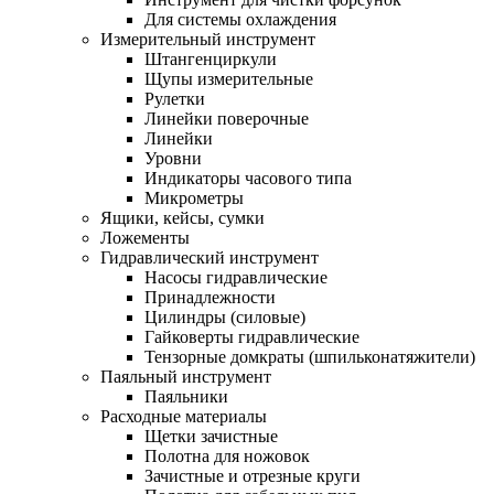
Для системы охлаждения
Измерительный инструмент
Штангенциркули
Щупы измерительные
Рулетки
Линейки поверочные
Линейки
Уровни
Индикаторы часового типа
Микрометры
Ящики, кейсы, сумки
Ложементы
Гидравлический инструмент
Насосы гидравлические
Принадлежности
Цилиндры (силовые)
Гайковерты гидравлические
Тензорные домкраты (шпильконатяжители)
Паяльный инструмент
Паяльники
Расходные материалы
Щетки зачистные
Полотна для ножовок
Зачистные и отрезные круги