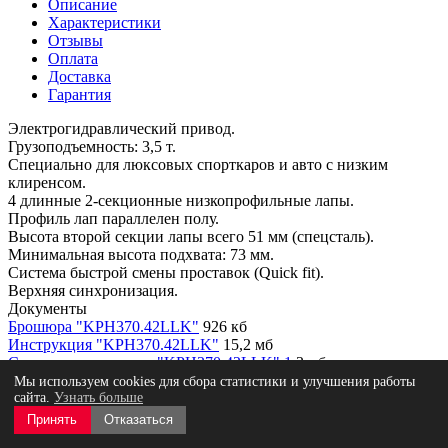
Описание
Характеристики
Отзывы
Оплата
Доставка
Гарантия
Электрогидравлический привод.
Грузоподъемность: 3,5 т.
Специально для люксовых спорткаров и авто с низким
клиренсом.
4 длинные 2-секционные низкопрофильные лапы.
Профиль лап параллелен полу.
Высота второй секции лапы всего 51 мм (спецсталь).
Минимальная высота подхвата: 73 мм.
Система быстрой смены проставок (Quick fit).
Верхняя синхронизация.
Документы
Брошюра "KPH370.42LLK"
926 кб
Инструкция "KPH370.42LLK"
15,2 мб
Схема расположения "KPH370.42LLK" 1
3 мб
Мы используем cookies для сбора статистики и улучшения работы
Число стоек
2
сайта.
Узнать больше
Привод
Электрогидравлический
Принять
Отказаться
Грузоподъёмность, тонны
4.2