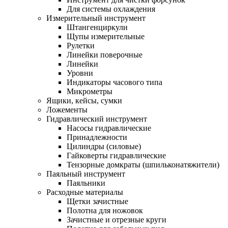
Для системы охлаждения
Измерительный инструмент
Штангенциркули
Щупы измерительные
Рулетки
Линейки поверочные
Линейки
Уровни
Индикаторы часового типа
Микрометры
Ящики, кейсы, сумки
Ложементы
Гидравлический инструмент
Насосы гидравлические
Принадлежности
Цилиндры (силовые)
Гайковерты гидравлические
Тензорные домкраты (шпильконатяжители)
Паяльный инструмент
Паяльники
Расходные материалы
Щетки зачистные
Полотна для ножовок
Зачистные и отрезные круги