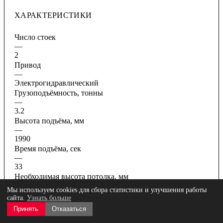
ХАРАКТЕРИСТИКИ
Число стоек
—
2
Привод
—
Электрогидравлический
Грузоподъёмность, тонны
—
3.2
Высота подъёма, мм
—
1990
Время подъёма, сек
—
33
Необходимая высота потолка, мм
—
Мы используем cookies для сбора статистики и улучшения работы
4242
сайта.
Узнать больше
Все характеристики
Принять
Отказаться