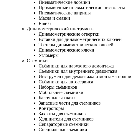
Пневматические лобзики
Промывочные пневматические пистолеты
Пневматические шприцы
Масла и смазки
Ещё 6
Динамометрический инструмент
Динамометрические отвертки
Вставки для динамометрических ключей
Тестеры динамометрических ключей
Динамометрические ключи
Угломеры
Съемники
Съёмники для наружного демонтажа
Съёмники для внутреннего демонтажа
Инструмент для демонтажа и монтажа подш
Съёмники для автосервиса
Наборы съёмников
Мобильные съёмники
Балочные захваты
Запасные части для съемников
Контропоры
Захваты для съемников
Удлинители для съемников
Сепараторные съемники
Специальные съемники