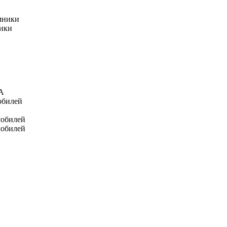
мники
ники
А
обилей
мобилей
мобилей