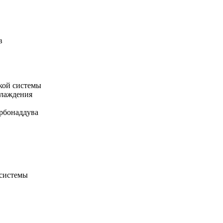
в
кой системы
хлаждения
рбонаддува
 системы