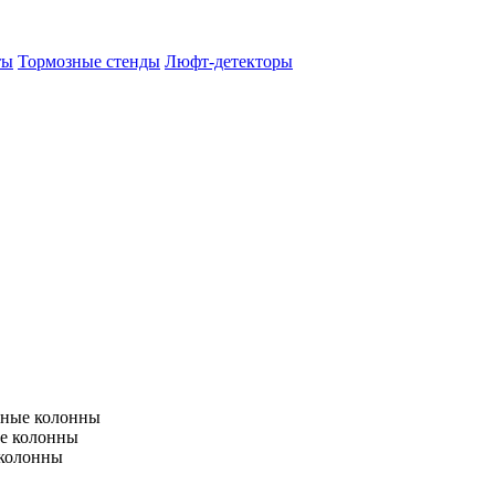
ты
Тормозные стенды
Люфт-детекторы
тные колонны
е колонны
 колонны