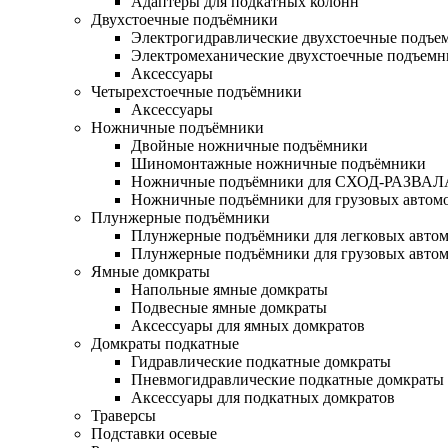
Адаптеры для подкатных колонн
Двухстоечные подъёмники
Электрогидравлические двухстоечные подъе
Электромеханические двухстоечные подъем
Аксессуары
Четырехстоечные подъёмники
Аксессуары
Ножничные подъёмники
Двойные ножничные подъёмники
Шиномонтажные ножничные подъёмники
Ножничные подъёмники для СХОД-РАЗВАЛ
Ножничные подъёмники для грузовых автом
Плунжерные подъёмники
Плунжерные подъёмники для легковых авто
Плунжерные подъёмники для грузовых авто
Ямные домкраты
Напольные ямные домкраты
Подвесные ямные домкраты
Аксессуары для ямных домкратов
Домкраты подкатные
Гидравлические подкатные домкраты
Пневмогидравлические подкатные домкраты
Аксессуары для подкатных домкратов
Траверсы
Подставки осевые