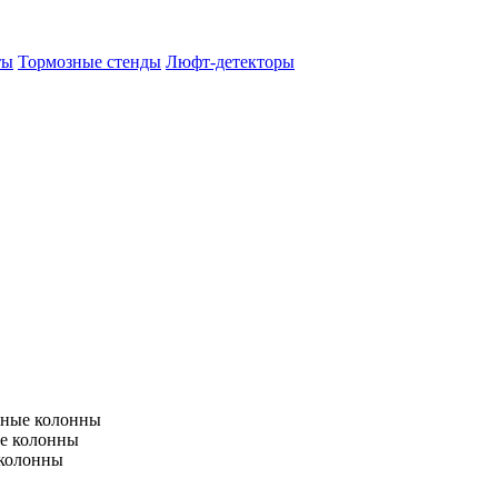
ты
Тормозные стенды
Люфт-детекторы
тные колонны
е колонны
 колонны