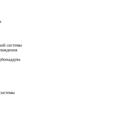
в
кой системы
хлаждения
рбонаддува
 системы