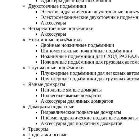
Адаптеры для подкатных колонн
Двухстоечные подъёмники
Электрогидравлические двухстоечные подъе
Электромеханические двухстоечные подъем
Аксессуары
Четырехстоечные подъёмники
Аксессуары
Ножничные подъёмники
Двойные ножничные подъёмники
Шиномонтажные ножничные подъёмники
Ножничные подъёмники для СХОД-РАЗВАЛ
Ножничные подъёмники для грузовых автом
Плунжерные подъёмники
Плунжерные подъёмники для легковых авто
Плунжерные подъёмники для грузовых авто
Ямные домкраты
Напольные ямные домкраты
Подвесные ямные домкраты
Аксессуары для ямных домкратов
Домкраты подкатные
Гидравлические подкатные домкраты
Пневмогидравлические подкатные домкраты
Аксессуары для подкатных домкратов
Траверсы
Подставки осевые