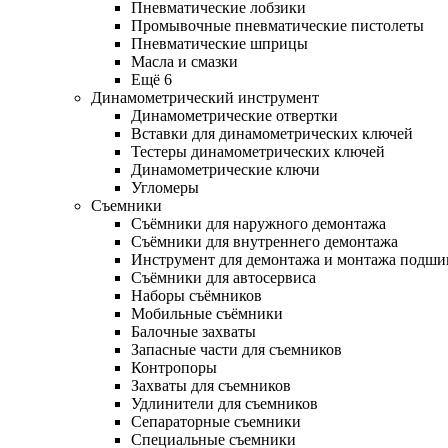
Пневматические лобзики
Промывочные пневматические пистолеты
Пневматические шприцы
Масла и смазки
Ещё 6
Динамометрический инструмент
Динамометрические отвертки
Вставки для динамометрических ключей
Тестеры динамометрических ключей
Динамометрические ключи
Угломеры
Съемники
Съёмники для наружного демонтажа
Съёмники для внутреннего демонтажа
Инструмент для демонтажа и монтажа подш
Съёмники для автосервиса
Наборы съёмников
Мобильные съёмники
Балочные захваты
Запасные части для съемников
Контропоры
Захваты для съемников
Удлинители для съемников
Сепараторные съемники
Специальные съемники