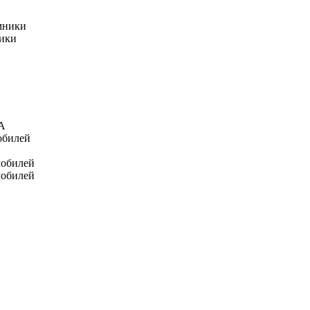
мники
ники
А
обилей
мобилей
мобилей