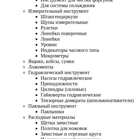
Для системы охлаждения
Измерительный инструмент
Штангенциркули
Щупы измерительные
Рулетки
Линейки поверочные
Линейки
Уровни
Индикаторы часового типа
Микрометры
Ящики, кейсы, сумки
Ложементы
Гидравлический инструмент
Насосы гидравлические
Принадлежности
Цилиндры (силовые)
Гайковерты гидравлические
Тензорные домкраты (шпильконатяжители)
Паяльный инструмент
Паяльники
Расходные материалы
Щетки зачистные
Полотна для ножовок
Зачистные и отрезные круги