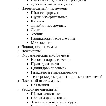
Для системы охлаждения
Измерительный инструмент
Штангенциркули
Щупы измерительные
Рулетки
Линейки поверочные
Линейки
Уровни
Индикаторы часового типа
Микрометры
Ящики, кейсы, сумки
Ложементы
Гидравлический инструмент
Насосы гидравлические
Принадлежности
Цилиндры (силовые)
Гайковерты гидравлические
Тензорные домкраты (шпильконатяжители)
Паяльный инструмент
Паяльники
Расходные материалы
Щетки зачистные
Полотна для ножовок
Зачистные и отрезные круги