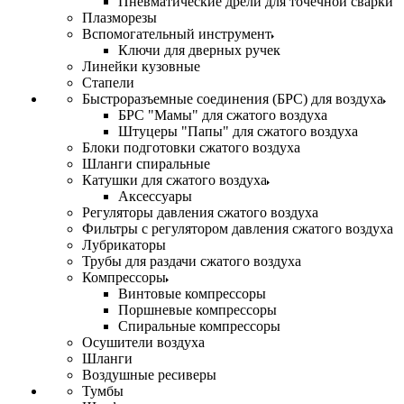
Пневматические дрели для точечной сварки
Плазморезы
Вспомогательный инструмент
Ключи для дверных ручек
Линейки кузовные
Стапели
Быстроразъемные соединения (БРС) для воздуха
БРС "Мамы" для сжатого воздуха
Штуцеры "Папы" для сжатого воздуха
Блоки подготовки сжатого воздуха
Шланги спиральные
Катушки для сжатого воздуха
Аксессуары
Регуляторы давления сжатого воздуха
Фильтры с регулятором давления сжатого воздуха
Лубрикаторы
Трубы для раздачи сжатого воздуха
Компрессоры
Винтовые компрессоры
Поршневые компрессоры
Спиральные компрессоры
Осушители воздуха
Шланги
Воздушные ресиверы
Тумбы