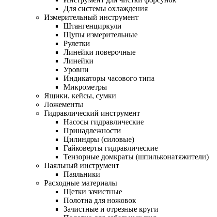
Для системы охлаждения
Измерительный инструмент
Штангенциркули
Щупы измерительные
Рулетки
Линейки поверочные
Линейки
Уровни
Индикаторы часового типа
Микрометры
Ящики, кейсы, сумки
Ложементы
Гидравлический инструмент
Насосы гидравлические
Принадлежности
Цилиндры (силовые)
Гайковерты гидравлические
Тензорные домкраты (шпильконатяжители)
Паяльный инструмент
Паяльники
Расходные материалы
Щетки зачистные
Полотна для ножовок
Зачистные и отрезные круги