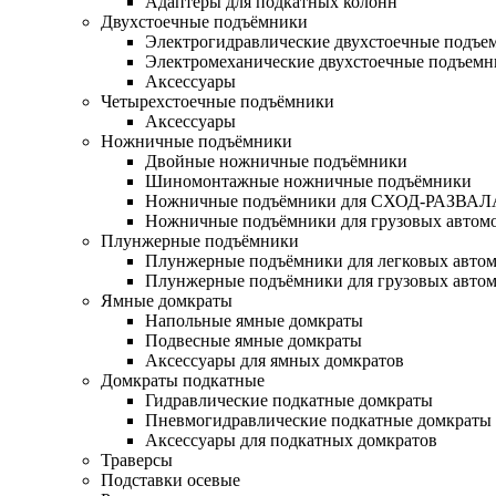
Адаптеры для подкатных колонн
Двухстоечные подъёмники
Электрогидравлические двухстоечные подъе
Электромеханические двухстоечные подъем
Аксессуары
Четырехстоечные подъёмники
Аксессуары
Ножничные подъёмники
Двойные ножничные подъёмники
Шиномонтажные ножничные подъёмники
Ножничные подъёмники для СХОД-РАЗВАЛ
Ножничные подъёмники для грузовых автом
Плунжерные подъёмники
Плунжерные подъёмники для легковых авто
Плунжерные подъёмники для грузовых авто
Ямные домкраты
Напольные ямные домкраты
Подвесные ямные домкраты
Аксессуары для ямных домкратов
Домкраты подкатные
Гидравлические подкатные домкраты
Пневмогидравлические подкатные домкраты
Аксессуары для подкатных домкратов
Траверсы
Подставки осевые