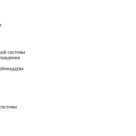
в
кой системы
хлаждения
рбонаддува
 системы