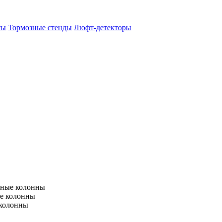
ты
Тормозные стенды
Люфт-детекторы
тные колонны
е колонны
 колонны