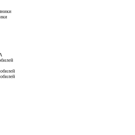
мники
ники
А
обилей
мобилей
мобилей