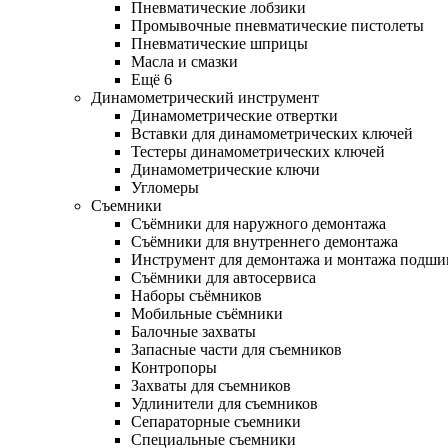
Пневматические лобзики
Промывочные пневматические пистолеты
Пневматические шприцы
Масла и смазки
Ещё 6
Динамометрический инструмент
Динамометрические отвертки
Вставки для динамометрических ключей
Тестеры динамометрических ключей
Динамометрические ключи
Угломеры
Съемники
Съёмники для наружного демонтажа
Съёмники для внутреннего демонтажа
Инструмент для демонтажа и монтажа подш
Съёмники для автосервиса
Наборы съёмников
Мобильные съёмники
Балочные захваты
Запасные части для съемников
Контропоры
Захваты для съемников
Удлинители для съемников
Сепараторные съемники
Специальные съемники