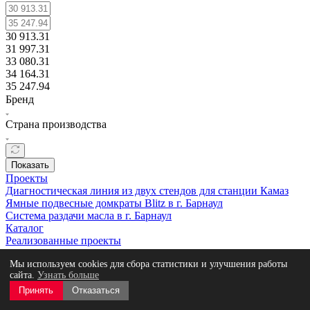
30 913.31
31 997.31
33 080.31
34 164.31
35 247.94
Бренд
Страна производства
Показать
Проекты
Диагностическая линия из двух стендов для станции Камаз
Ямные подвесные домкраты Blitz в г. Барнаул
Система раздачи масла в г. Барнаул
Каталог
Реализованные проекты
Заказать проект
Мы используем cookies для сбора статистики и улучшения работы
Сервис
сайта.
Узнать больше
Контакты
Политика использования файлов cookie
Принять
Отказаться