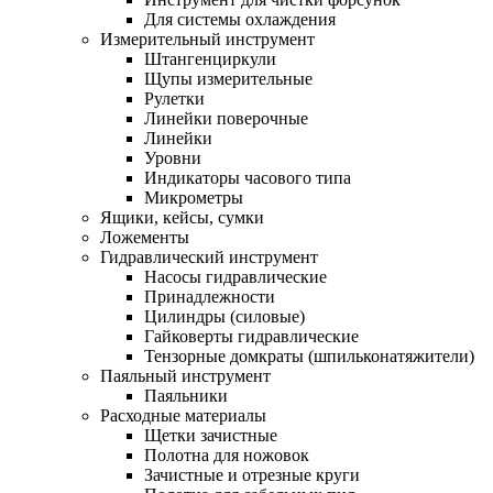
Для системы охлаждения
Измерительный инструмент
Штангенциркули
Щупы измерительные
Рулетки
Линейки поверочные
Линейки
Уровни
Индикаторы часового типа
Микрометры
Ящики, кейсы, сумки
Ложементы
Гидравлический инструмент
Насосы гидравлические
Принадлежности
Цилиндры (силовые)
Гайковерты гидравлические
Тензорные домкраты (шпильконатяжители)
Паяльный инструмент
Паяльники
Расходные материалы
Щетки зачистные
Полотна для ножовок
Зачистные и отрезные круги