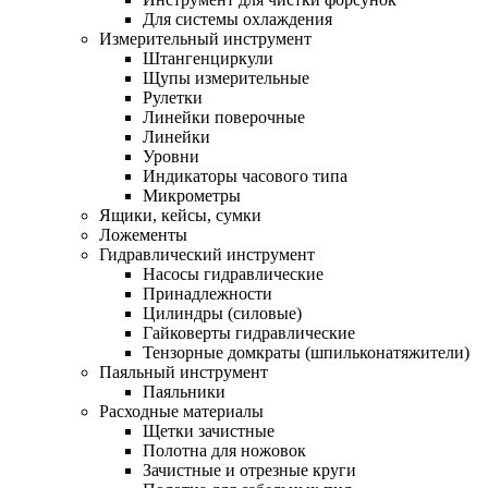
Для системы охлаждения
Измерительный инструмент
Штангенциркули
Щупы измерительные
Рулетки
Линейки поверочные
Линейки
Уровни
Индикаторы часового типа
Микрометры
Ящики, кейсы, сумки
Ложементы
Гидравлический инструмент
Насосы гидравлические
Принадлежности
Цилиндры (силовые)
Гайковерты гидравлические
Тензорные домкраты (шпильконатяжители)
Паяльный инструмент
Паяльники
Расходные материалы
Щетки зачистные
Полотна для ножовок
Зачистные и отрезные круги