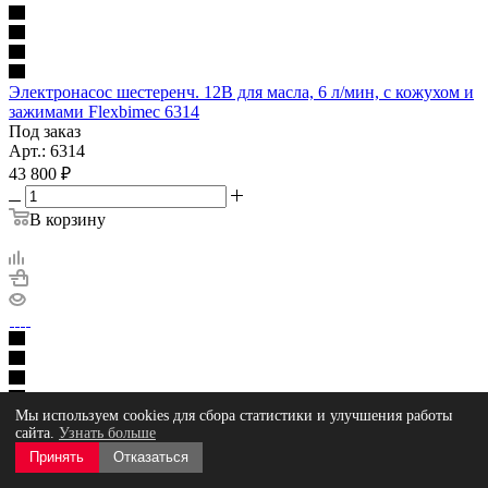
Электронасос шестеренч. 12В для масла, 6 л/мин, с кожухом и
зажимами Flexbimec 6314
Под заказ
Арт.: 6314
43 800
₽
В корзину
Мы используем cookies для сбора статистики и улучшения работы
сайта.
Узнать больше
Электронасос шестеренч. 12В для антифриза, ДТ, воды, 15 л/
мин, с кожухом и зажимами Flexbimec 6312
Принять
Отказаться
Под заказ