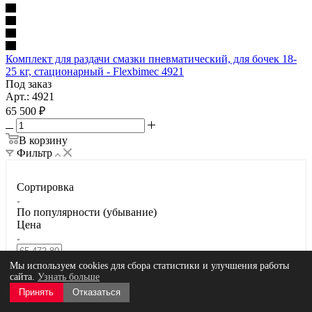
Комплект для раздачи смазки пневматический, для бочек 18-
25 кг, стационарный - Flexbimec 4921
Под заказ
Арт.: 4921
65 500
₽
В корзину
Фильтр
Сортировка
По популярности (убывание)
Цена
Мы используем cookies для сбора статистики и улучшения работы
сайта.
Узнать больше
65 472.80
66 343.80
Принять
Отказаться
67 215.80