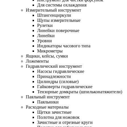
Для системы охлаждения
Измерительный инструмент
Штангенциркули
Щупы измерительные
Рулетки
Линейки поверочные
Линейки
Уровни
Индикаторы часового типа
Микрометры
Ящики, кейсы, сумки
Ложементы
Гидравлический инструмент
Насосы гидравлические
Принадлежности
Цилиндры (силовые)
Гайковерты гидравлические
Тензорные домкраты (шпильконатяжители)
Паяльный инструмент
Паяльники
Расходные материалы
Щетки зачистные
Полотна для ножовок
Зачистные и отрезные круги