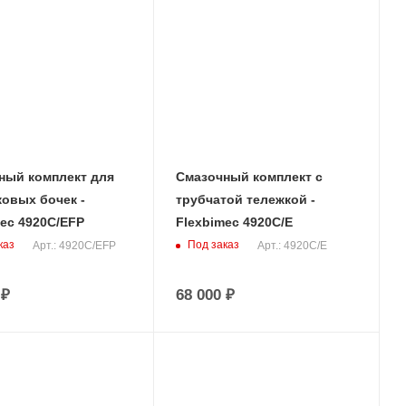
ный комплект для
Смазочный комплект с
ковых бочек -
трубчатой тележкой -
ec 4920C/EFP
Flexbimec 4920C/E
каз
Под заказ
Арт.: 4920C/EFP
Арт.: 4920C/E
₽
68 000
₽