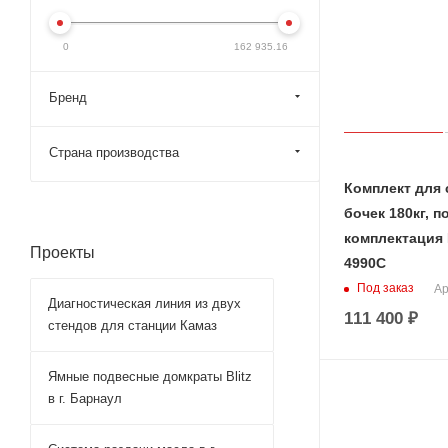
0
162 935.16
Бренд
Страна производства
Комплект для 
бочек 180кг, п
комплектация 
Проекты
4990C
Под заказ
Ар
Диагностическая линия из двух
111 400
₽
стендов для станции Камаз
Ямные подвесные домкраты Blitz
в г. Барнаул