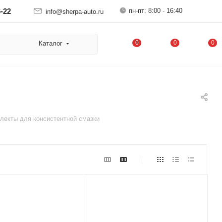
пн-пт: 8:00 - 16:40
6-22
info@sherpa-auto.ru
0
0
0
Каталог
лекты для консистентной смазки