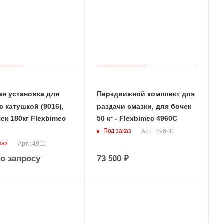
ая установка для
Передвижной комплект для
с катушкой (9016),
раздачи смазки, для бочек
ек 180кг Flexbimec
50 кг - Flexbimec 4960C
Под заказ
Арт.: 4960C
каз
Арт.: 4911
о запросу
73 500
₽