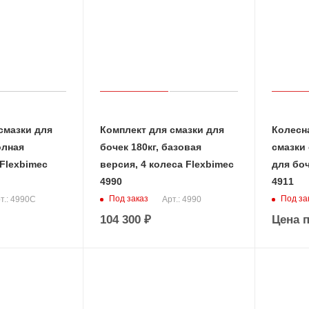
смазки для
Комплект для смазки для
Колесн
олная
бочек 180кг, базовая
смазки 
Flexbimec
версия, 4 колеса Flexbimec
для боч
4990
4911
Под заказ
Под за
т.: 4990C
Арт.: 4990
104 300
₽
Цена п