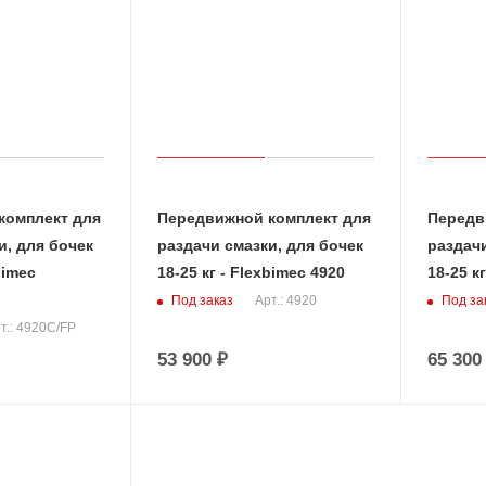
комплект для
Передвижной комплект для
Передв
и, для бочек
раздачи смазки, для бочек
раздачи
bimec
18-25 кг - Flexbimec 4920
18-25 к
Под заказ
Под за
Арт.: 4920
т.: 4920C/FP
53 900
₽
65 300