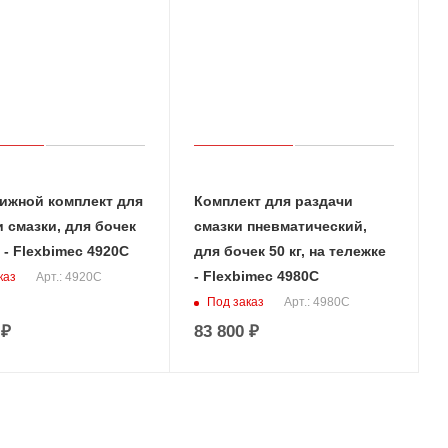
ижной комплект для
Комплект для раздачи
 смазки, для бочек
смазки пневматический,
г - Flexbimec 4920C
для бочек 50 кг, на тележке
- Flexbimec 4980C
каз
Арт.: 4920C
Под заказ
Арт.: 4980C
₽
83 800
₽