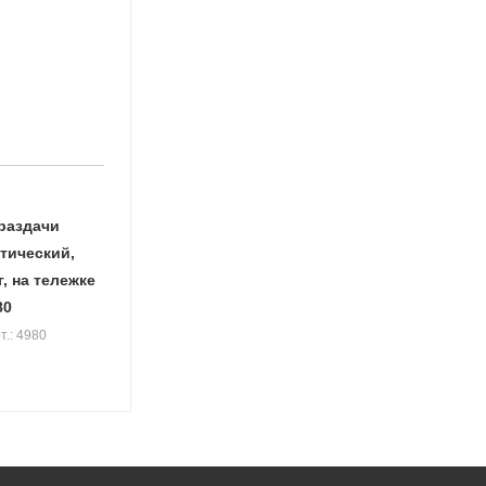
раздачи
тический,
г, на тележке
80
т.: 4980