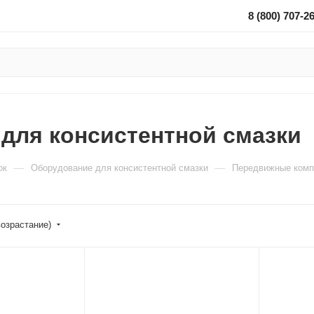
8 (800) 707-2
для консистентной смазки
—
—
ок
Оборудование для консистентной смазки
Передвижные комп
возрастание)