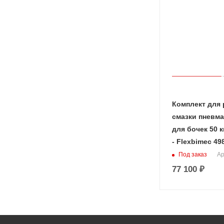
Комплект для 
смазки пневма
для бочек 50 к
- Flexbimec 49
Под заказ
Ар
77 100
₽