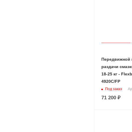
Передвижной 
раздачи смазк
18-25 кг - Flex
4920C/FP
Под заказ
Ар
71 200
₽