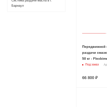
Система раздачи масла в г.
Барнаул
Передвижной 
раздачи смазк
50 кг - Flexbim
Под заказ
Ар
66 800
₽