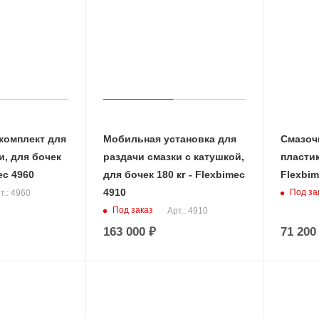
комплект для
Мобильная установка для
Смазоч
и, для бочек
раздачи смазки с катушкой,
пласти
ec 4960
для бочек 180 кг - Flexbimec
Flexbim
4910
Под за
т.: 4960
Под заказ
Арт.: 4910
163 000
₽
71 200