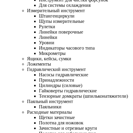
Для системы охлаждения
Измерительный инструмент
Штангенциркули
Щупы измерительные
Рулетки
Линейки поверочные
Линейки
Уровни
Индикаторы часового типа
Микрометры
Ящики, кейсы, сумки
Ложементы
Гидравлический инструмент
Насосы гидравлические
Принадлежности
Цилиндры (силовые)
Гайковерты гидравлические
Тензорные домкраты (шпильконатяжители)
Паяльный инструмент
Паяльники
Расходные материалы
Щетки зачистные
Полотна для ножовок
Зачистные и отрезные круги