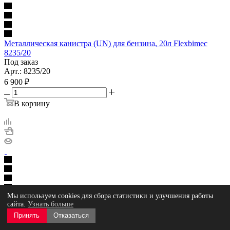
Металлическая канистра (UN) для бензина, 20л Flexbimec
8235/20
Под заказ
Арт.: 8235/20
6 900
₽
В корзину
Мы используем cookies для сбора статистики и улучшения работы
сайта.
Узнать больше
Металлическая канистра (UN) для бензина, 10л Flexbimec
8235/10
Принять
Отказаться
Под заказ