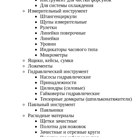
Для системы охлаждения
Измерительный инструмент
Штангенциркули
Щупы измерительные
Рулетки
Линейки поверочные
Линейки
Уровни
Индикаторы часового типа
Микрометры
Ящики, кейсы, сумки
Ложементы
Гидравлический инструмент
Насосы гидравлические
Принадлежности
Цилиндры (силовые)
Гайковерты гидравлические
Тензорные домкраты (шпильконатяжители)
Паяльный инструмент
Паяльники
Расходные материалы
Щетки зачистные
Полотна для ножовок
Зачистные и отрезные круги