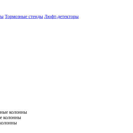
ты
Тормозные стенды
Люфт-детекторы
тные колонны
е колонны
 колонны