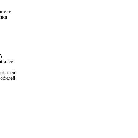
мники
ники
А
обилей
мобилей
мобилей