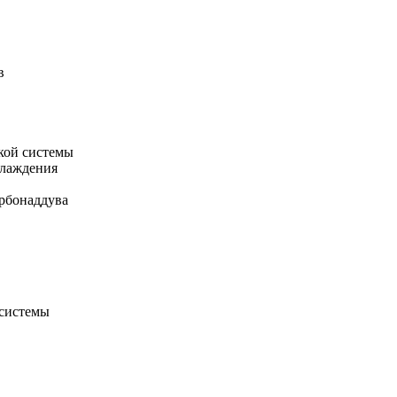
в
кой системы
хлаждения
рбонаддува
 системы