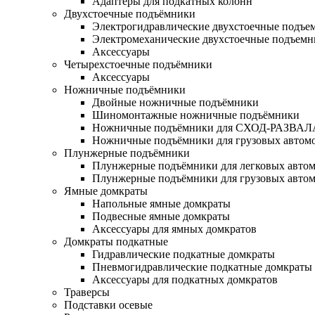
Адаптеры для подкатных колонн
Двухстоечные подъёмники
Электрогидравлические двухстоечные подъе
Электромеханические двухстоечные подъем
Аксессуары
Четырехстоечные подъёмники
Аксессуары
Ножничные подъёмники
Двойные ножничные подъёмники
Шиномонтажные ножничные подъёмники
Ножничные подъёмники для СХОД-РАЗВАЛ
Ножничные подъёмники для грузовых автом
Плунжерные подъёмники
Плунжерные подъёмники для легковых авто
Плунжерные подъёмники для грузовых авто
Ямные домкраты
Напольные ямные домкраты
Подвесные ямные домкраты
Аксессуары для ямных домкратов
Домкраты подкатные
Гидравлические подкатные домкраты
Пневмогидравлические подкатные домкраты
Аксессуары для подкатных домкратов
Траверсы
Подставки осевые