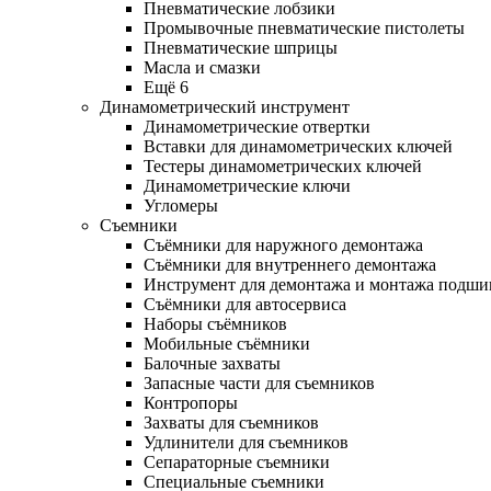
Пневматические лобзики
Промывочные пневматические пистолеты
Пневматические шприцы
Масла и смазки
Ещё 6
Динамометрический инструмент
Динамометрические отвертки
Вставки для динамометрических ключей
Тестеры динамометрических ключей
Динамометрические ключи
Угломеры
Съемники
Съёмники для наружного демонтажа
Съёмники для внутреннего демонтажа
Инструмент для демонтажа и монтажа подш
Съёмники для автосервиса
Наборы съёмников
Мобильные съёмники
Балочные захваты
Запасные части для съемников
Контропоры
Захваты для съемников
Удлинители для съемников
Сепараторные съемники
Специальные съемники