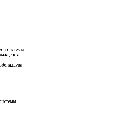
в
кой системы
хлаждения
рбонаддува
 системы