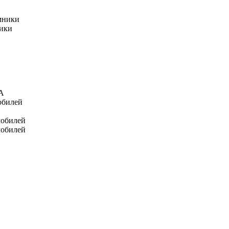
мники
ники
А
обилей
мобилей
мобилей