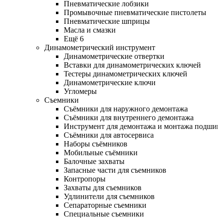
Пневматические лобзики
Промывочные пневматические пистолеты
Пневматические шприцы
Масла и смазки
Ещё 6
Динамометрический инструмент
Динамометрические отвертки
Вставки для динамометрических ключей
Тестеры динамометрических ключей
Динамометрические ключи
Угломеры
Съемники
Съёмники для наружного демонтажа
Съёмники для внутреннего демонтажа
Инструмент для демонтажа и монтажа подш
Съёмники для автосервиса
Наборы съёмников
Мобильные съёмники
Балочные захваты
Запасные части для съемников
Контропоры
Захваты для съемников
Удлинители для съемников
Сепараторные съемники
Специальные съемники