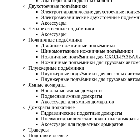
Адаптеры для подкатных колонн
Двухстоечные подъёмники
Электрогидравлические двухстоечные подъе
Электромеханические двухстоечные подъем
Аксессуары
Четырехстоечные подъёмники
Аксессуары
Ножничные подъёмники
Двойные ножничные подъёмники
Шиномонтажные ножничные подъёмники
Ножничные подъёмники для СХОД-РАЗВАЛ
Ножничные подъёмники для грузовых автом
Плунжерные подъёмники
Плунжерные подъёмники для легковых авто
Плунжерные подъёмники для грузовых авто
Ямные домкраты
Напольные ямные домкраты
Подвесные ямные домкраты
Аксессуары для ямных домкратов
Домкраты подкатные
Гидравлические подкатные домкраты
Пневмогидравлические подкатные домкраты
Аксессуары для подкатных домкратов
Траверсы
Подставки осевые