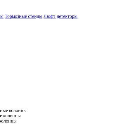
ты
Тормозные стенды
Люфт-детекторы
тные колонны
е колонны
 колонны