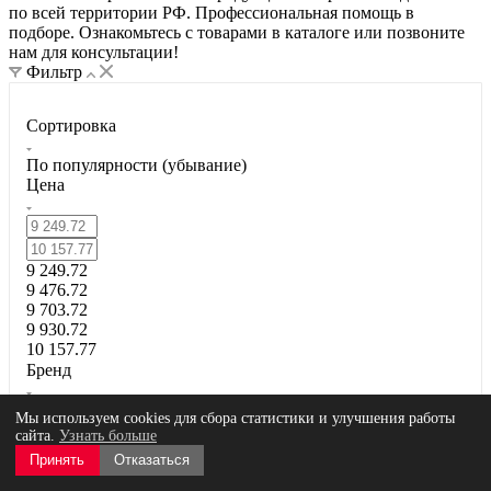
по всей территории РФ. Профессиональная помощь в
подборе. Ознакомьтесь с товарами в каталоге или позвоните
нам для консультации!
Фильтр
Сортировка
По популярности (убывание)
Цена
9 249.72
9 476.72
9 703.72
9 930.72
10 157.77
Бренд
Hazet (
2
)
Мы используем cookies для сбора статистики и улучшения работы
Страна производства
сайта.
Узнать больше
Принять
Отказаться