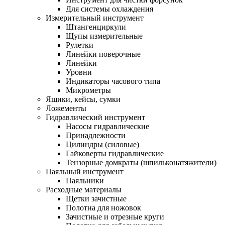
Для системы охлаждения
Измерительный инструмент
Штангенциркули
Щупы измерительные
Рулетки
Линейки поверочные
Линейки
Уровни
Индикаторы часового типа
Микрометры
Ящики, кейсы, сумки
Ложементы
Гидравлический инструмент
Насосы гидравлические
Принадлежности
Цилиндры (силовые)
Гайковерты гидравлические
Тензорные домкраты (шпильконатяжители)
Паяльный инструмент
Паяльники
Расходные материалы
Щетки зачистные
Полотна для ножовок
Зачистные и отрезные круги