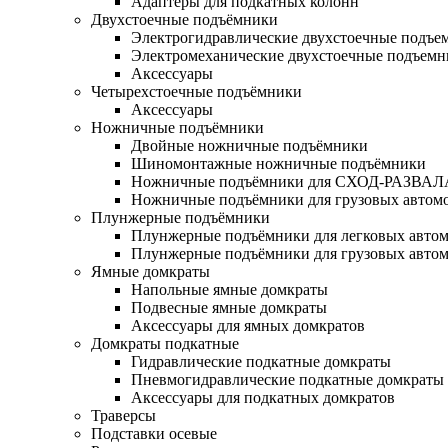
Адаптеры для подкатных колонн
Двухстоечные подъёмники
Электрогидравлические двухстоечные подъе
Электромеханические двухстоечные подъем
Аксессуары
Четырехстоечные подъёмники
Аксессуары
Ножничные подъёмники
Двойные ножничные подъёмники
Шиномонтажные ножничные подъёмники
Ножничные подъёмники для СХОД-РАЗВАЛ
Ножничные подъёмники для грузовых автом
Плунжерные подъёмники
Плунжерные подъёмники для легковых авто
Плунжерные подъёмники для грузовых авто
Ямные домкраты
Напольные ямные домкраты
Подвесные ямные домкраты
Аксессуары для ямных домкратов
Домкраты подкатные
Гидравлические подкатные домкраты
Пневмогидравлические подкатные домкраты
Аксессуары для подкатных домкратов
Траверсы
Подставки осевые