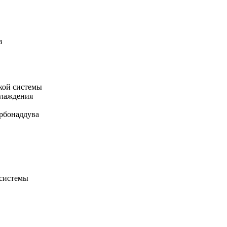
в
кой системы
хлаждения
рбонаддува
 системы