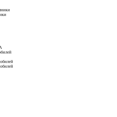
мники
ники
А
обилей
мобилей
мобилей