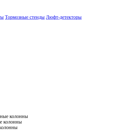
ты
Тормозные стенды
Люфт-детекторы
тные колонны
е колонны
 колонны