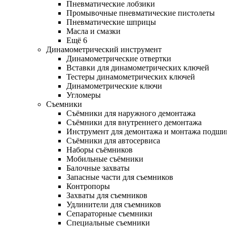
Пневматические лобзики
Промывочные пневматические пистолеты
Пневматические шприцы
Масла и смазки
Ещё 6
Динамометрический инструмент
Динамометрические отвертки
Вставки для динамометрических ключей
Тестеры динамометрических ключей
Динамометрические ключи
Угломеры
Съемники
Съёмники для наружного демонтажа
Съёмники для внутреннего демонтажа
Инструмент для демонтажа и монтажа подш
Съёмники для автосервиса
Наборы съёмников
Мобильные съёмники
Балочные захваты
Запасные части для съемников
Контропоры
Захваты для съемников
Удлинители для съемников
Сепараторные съемники
Специальные съемники