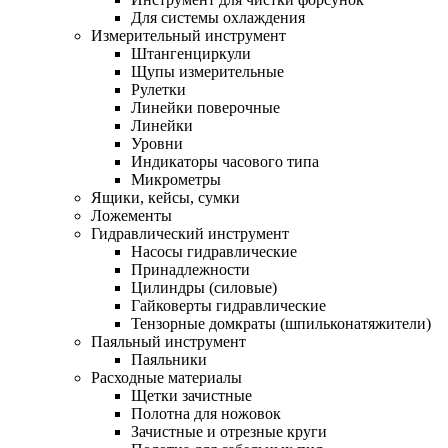
Для системы охлаждения
Измерительный инструмент
Штангенциркули
Щупы измерительные
Рулетки
Линейки поверочные
Линейки
Уровни
Индикаторы часового типа
Микрометры
Ящики, кейсы, сумки
Ложементы
Гидравлический инструмент
Насосы гидравлические
Принадлежности
Цилиндры (силовые)
Гайковерты гидравлические
Тензорные домкраты (шпильконатяжители)
Паяльный инструмент
Паяльники
Расходные материалы
Щетки зачистные
Полотна для ножовок
Зачистные и отрезные круги