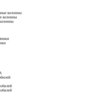
тные колонны
е колонны
 колонны
мники
ники
А
обилей
мобилей
мобилей