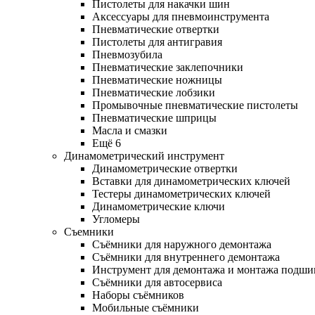
Пистолеты для накачки шин
Аксессуары для пневмоинструмента
Пневматические отвертки
Пистолеты для антигравия
Пневмозубила
Пневматические заклепочники
Пневматические ножницы
Пневматические лобзики
Промывочные пневматические пистолеты
Пневматические шприцы
Масла и смазки
Ещё 6
Динамометрический инструмент
Динамометрические отвертки
Вставки для динамометрических ключей
Тестеры динамометрических ключей
Динамометрические ключи
Угломеры
Съемники
Съёмники для наружного демонтажа
Съёмники для внутреннего демонтажа
Инструмент для демонтажа и монтажа подш
Съёмники для автосервиса
Наборы съёмников
Мобильные съёмники