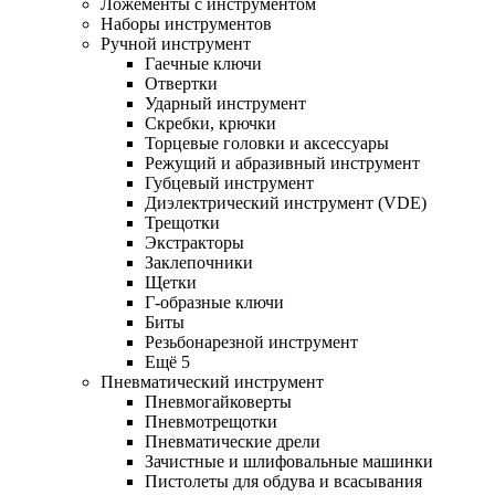
Ложементы с инструментом
Наборы инструментов
Ручной инструмент
Гаечные ключи
Отвертки
Ударный инструмент
Скребки, крючки
Торцевые головки и аксессуары
Режущий и абразивный инструмент
Губцевый инструмент
Диэлектрический инструмент (VDE)
Трещотки
Экстракторы
Заклепочники
Щетки
Г-образные ключи
Биты
Резьбонарезной инструмент
Ещё 5
Пневматический инструмент
Пневмогайковерты
Пневмотрещотки
Пневматические дрели
Зачистные и шлифовальные машинки
Пистолеты для обдува и всасывания