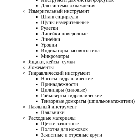
Для системы охлаждения
Измерительный инструмент
Штангенциркули
Щупы измерительные
Рулетки
Линейки поверочные
Линейки
Уровни
Индикаторы часового типа
Микрометры
Ящики, кейсы, сумки
Ложементы
Гидравлический инструмент
Насосы гидравлические
Принадлежности
Цилиндры (силовые)
Гайковерты гидравлические
Тензорные домкраты (шпильконатяжители)
Паяльный инструмент
Паяльники
Расходные материалы
Щетки зачистные
Полотна для ножовок
Зачистные и отрезные круги