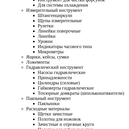
Для системы охлаждения
Измерительный инструмент
Штангенциркули
Щупы измерительные
Рулетки
Линейки поверочные
Линейки
Уровни
Индикаторы часового типа
Микрометры
Ящики, кейсы, сумки
Ложементы
Гидравлический инструмент
Насосы гидравлические
Принадлежности
Цилиндры (силовые)
Гайковерты гидравлические
Тензорные домкраты (шпильконатяжители)
Паяльный инструмент
Паяльники
Расходные материалы
Щетки зачистные
Полотна для ножовок
Зачистные и отрезные круги