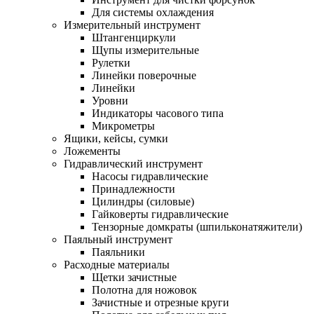
Для системы охлаждения
Измерительный инструмент
Штангенциркули
Щупы измерительные
Рулетки
Линейки поверочные
Линейки
Уровни
Индикаторы часового типа
Микрометры
Ящики, кейсы, сумки
Ложементы
Гидравлический инструмент
Насосы гидравлические
Принадлежности
Цилиндры (силовые)
Гайковерты гидравлические
Тензорные домкраты (шпильконатяжители)
Паяльный инструмент
Паяльники
Расходные материалы
Щетки зачистные
Полотна для ножовок
Зачистные и отрезные круги