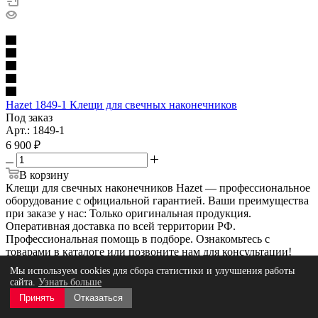
Hazet 1849-1 Клещи для свечных наконечников
Под заказ
Арт.: 1849-1
6 900
₽
В корзину
Клещи для свечных наконечников Hazet — профессиональное
оборудование с официальной гарантией. Ваши преимущества
при заказе у нас: Только оригинальная продукция.
Оперативная доставка по всей территории РФ.
Профессиональная помощь в подборе. Ознакомьтесь с
товарами в каталоге или позвоните нам для консультации!
Фильтр
Мы используем cookies для сбора статистики и улучшения работы
сайта.
Узнать больше
Принять
Отказаться
Сортировка