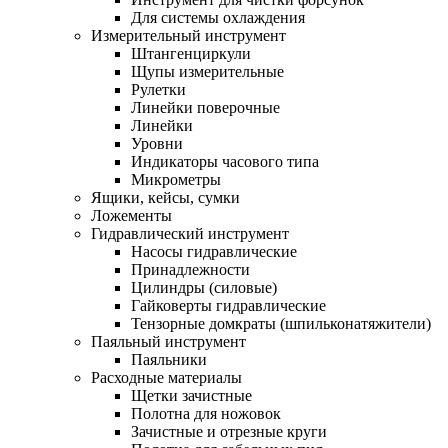
Для системы охлаждения
Измерительный инструмент
Штангенциркули
Щупы измерительные
Рулетки
Линейки поверочные
Линейки
Уровни
Индикаторы часового типа
Микрометры
Ящики, кейсы, сумки
Ложементы
Гидравлический инструмент
Насосы гидравлические
Принадлежности
Цилиндры (силовые)
Гайковерты гидравлические
Тензорные домкраты (шпильконатяжители)
Паяльный инструмент
Паяльники
Расходные материалы
Щетки зачистные
Полотна для ножовок
Зачистные и отрезные круги