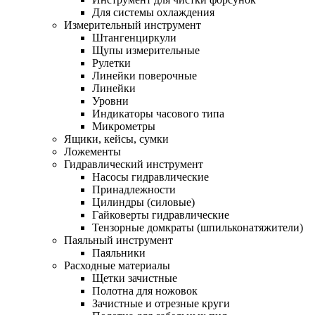
Для системы охлаждения
Измерительный инструмент
Штангенциркули
Щупы измерительные
Рулетки
Линейки поверочные
Линейки
Уровни
Индикаторы часового типа
Микрометры
Ящики, кейсы, сумки
Ложементы
Гидравлический инструмент
Насосы гидравлические
Принадлежности
Цилиндры (силовые)
Гайковерты гидравлические
Тензорные домкраты (шпильконатяжители)
Паяльный инструмент
Паяльники
Расходные материалы
Щетки зачистные
Полотна для ножовок
Зачистные и отрезные круги